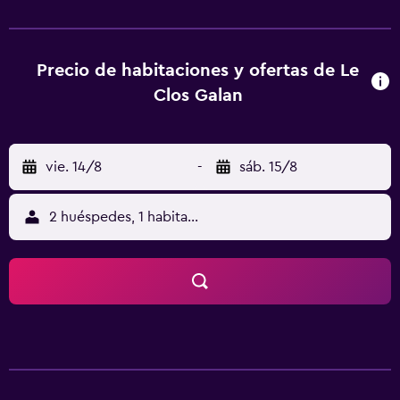
pong en el propio alojamiento o practicar senderismo o
esquí en los alrededores. Gouffre d'Esparros está a 29 km
del alojamiento, y Lannemezan Golf está a 15 km. El
aeropuerto (Aeropuerto de Tarbes-Lourdes-Pirineos) está
Precio de habitaciones y ofertas de Le
a 55 km.
Clos Galan
vie. 14/8
-
sáb. 15/8
2 huéspedes, 1 habitación