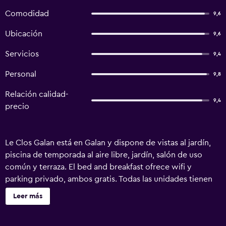
Comodidad
9,6
Ubicación
9,6
Servicios
9,4
Personal
9,8
Relación calidad-
9,4
precio
Le Clos Galan está en Galan y dispone de vistas al jardín,
piscina de temporada al aire libre, jardín, salón de uso
común y terraza. El bed and breakfast ofrece wifi y
parking privado, ambos gratis. Todas las unidades tienen
baño privado totalmente equipado con ducha y artículos
Leer más
de aseo gratuitos. En Le Clos Galan se sirve un desayuno
buffet. En el alojamiento, la clientela puede jugar al ping-