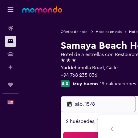
Vuelos
Ofertas de hotel
Hoteles en Asia
Hotel
Alojamientos
Samaya Beach H
Autos
Hotel de 3 estrellas con Restauran
3 estrellas
Planifica con IA
Yaddehimulla Road, Galle
+94 768 235 036
Muy bueno
19 calificaciones
8,0
Trips
Español
sáb. 15/8
-
2 huéspedes, 1 habitación