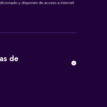
ondicionado y disponen de acceso a internet
ia única en el restaurante del
a hora de comer o cenar. SLAF Koggala se
o en coche de Galle e Hikkaduwa.
tas de