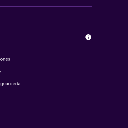
iones
o
 guardería