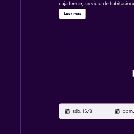
caja fuerte, servicio de habitacio
en las habitaciones y un ventilado
Leer más
establecimiento, que es una altern
encuentra a un trayecto de 20 mi
sáb. 15/8
-
dom.