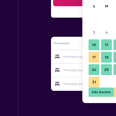
Bus
L
M
3
4
Proveedor
10
11
Proveedor para Samaya Beach Hotel
17
18
24
25
Proveedor para Samaya Beach Hotel
31
Proveedor para Samaya Beach Hotel
Más barato