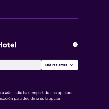
Hotel
Ordenar por
:
Más recientes
ero aún nadie ha compartido una opinión.
bicación para decidir si es la opción