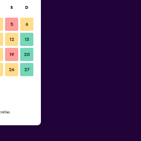
S
D
5
6
12
13
19
20
26
27
rellas