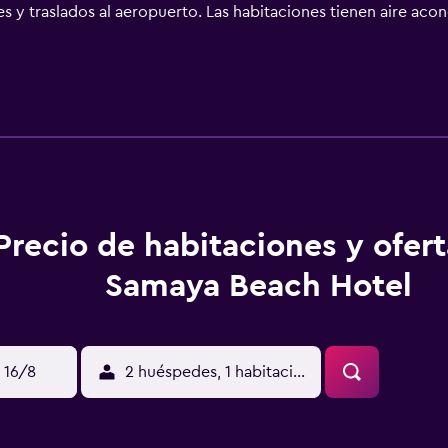
nes y traslados al aeropuerto. Las habitaciones tienen aire ac
r de techo. Los huéspedes pueden vivir una experiencia culinar
ativa ideal para aquellos que prefieren no tener que salir a l
nutos conduciendo. Se encuentra, además, a un breve trayect
Precio de habitaciones y ofer
Samaya Beach Hotel
 16/8
2 huéspedes, 1 habitación