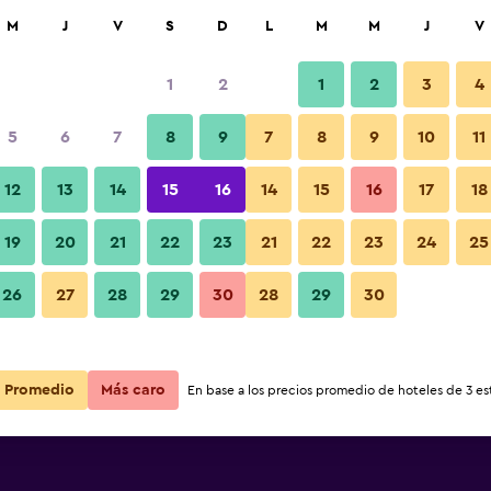
car
M
J
V
S
D
L
M
M
J
V
1
2
1
2
3
4
5
6
7
8
9
7
8
9
10
11
12
13
14
15
16
14
15
16
17
18
Ver precios
19
20
21
22
23
21
22
23
24
25
26
27
28
29
30
28
29
30
Ver precios
Ver precios
Promedio
Más caro
En base a los precios promedio de hoteles de 3 est