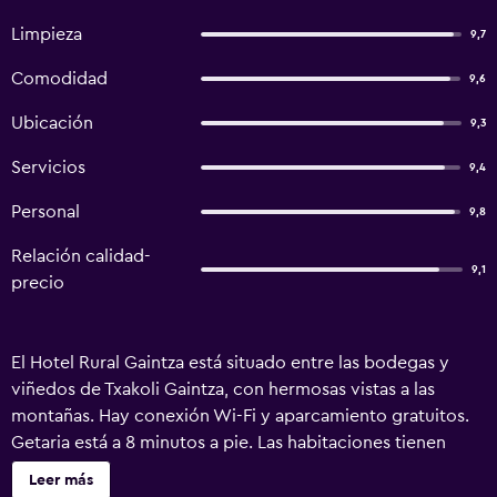
Limpieza
9,7
Comodidad
9,6
Ubicación
9,3
Servicios
9,4
Personal
9,8
Relación calidad-
9,1
precio
El Hotel Rural Gaintza está situado entre las bodegas y
viñedos de Txakoli Gaintza, con hermosas vistas a las
montañas. Hay conexión Wi-Fi y aparcamiento gratuitos.
Getaria está a 8 minutos a pie. Las habitaciones tienen
vistas a las montañas, al mar o a los viñedos. Todas
Leer más
disponen de escritorio, TV de pantalla plana y baño