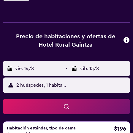
privado con secador de pelo y artículos de aseo gratuitos.
Hay habitaciones adaptadas para personas de movilidad
reducida. El personal habla varios idiomas y proporciona
información turística. Se ofrecen visitas guiadas a las
bodegas con degustación de Txakoli bajo petición.
Precio de habitaciones y ofertas de
Zarautz y Zumaia están a 10 minutos.Se encuentra a poca
Hotel Rural Gaintza
distancia en coche. San Sebastián está a 25 km.
vie. 14/8
-
sáb. 15/8
2 huéspedes, 1 habitación
$196
Habitación estándar, tipo de cama