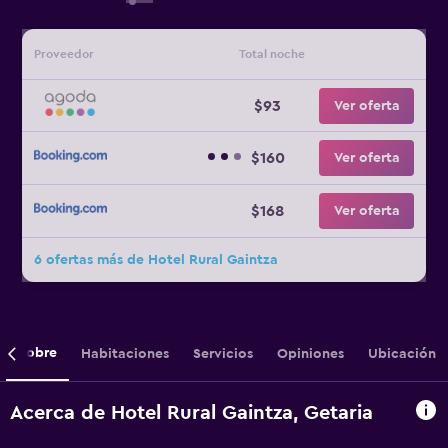
Proveedor
Total noche
$93
Ver oferta
$160
Ver oferta
$168
Ver oferta
6 ofertas más de Hotel Rural Gaintza
Sobre
Habitaciones
Servicios
Opiniones
Ubicación
Acerca de Hotel Rural Gaintza, Getaria