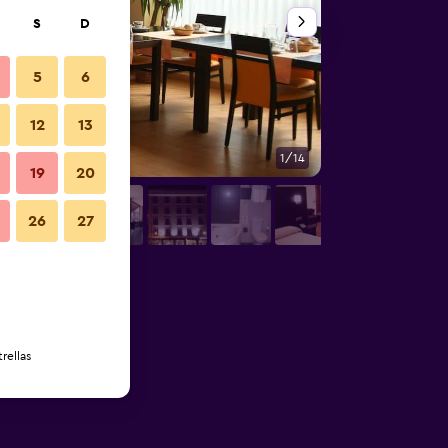
S
D
5
6
12
13
1/14
Habitación
19
20
26
27
rellas