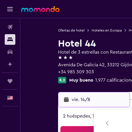
Vuelos
Ofertas de hotel
Hoteles en Europa
H
Alojamientos
Hotel 44
Autos
Hotel de 3 estrellas con Restauran
3 estrellas
Planifica con IA
Avenida De Galicia 42, 33212 Gijón,
+34 985 309 303
Muy bueno
1.977 calificacion
8,2
Trips
Español
vie. 14/8
-
2 huéspedes, 1 habitación