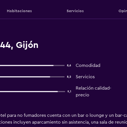
Habitaciones
Servicios
Opin
44, Gijón
Comodidad
8,6
Servicios
8,2
Relación calidad-
9,1
precio
el para no fumadores cuenta con un bar o lounge y un bar-caf
ciones incluyen aparcamiento sin asistencia, una sala de reuni