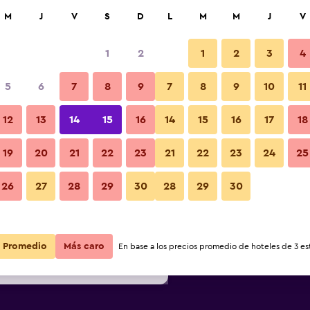
car
M
J
V
S
D
L
M
M
J
V
1
2
1
2
3
4
s barata de precio por noche
5
6
7
8
9
7
8
9
10
11
Restaurante
r
Total noche
12
13
14
15
16
14
15
16
17
18
$68
Ver oferta
19
20
21
22
23
21
22
23
24
25
Fotos
26
27
28
29
30
28
29
30
$115
Ver oferta
$127
Ver oferta
Promedio
Más caro
En base a los precios promedio de hoteles de 3 est