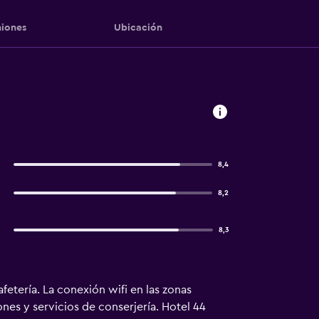
iones
Ubicación
8,4
8,2
8,3
etería. La conexión wifi en las zonas
ones y servicios de conserjería. Hotel 44