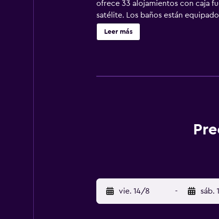
ofrece 33 alojamientos con caja fu
satélite. Los baños están equipad
web gracias a nuestro acceso a Inte
Leer más
Pre
vie. 14/8
-
sáb. 