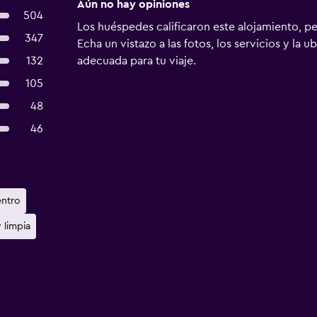
Aún no hay opiniones
504
Los huéspedes calificaron este alojamiento, p
347
Echa un vistazo a las fotos, los servicios y la u
132
adecuada para tu viaje.
105
48
46
entro
 limpia