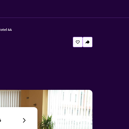
otel 44
6