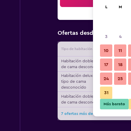
Bus
L
M
$68
Ofertas desde
/
Oferta má
3
4
Tipo de habitación
Proveedo
10
11
Habitación doble, tipo
17
18
de cama desconocido
Habitación deluxe,
24
25
tipo de cama
desconocido
31
Habitación doble, tipo
de cama desconocido
Más barato
7 ofertas más de Hotel 44