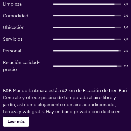
Limpieza
9,0
Comodidad
9,0
Ubicación
9,0
Servicios
9,0
Personal
9,6
Relación calidad-
9,3
precio
B&B Mandorla Amara está a 42 km de Estación de tren Bari
Centrale y ofrece piscina de temporada al aire libre y
jardín, así como alojamiento con aire acondicionado,
terraza y wifi gratis. Hay un baño privado con ducha en
cada unidad, además de artículos de aseo gratuitos,
Leer más
secador de pelo y zapatillas. El bed and breakfast ofrece