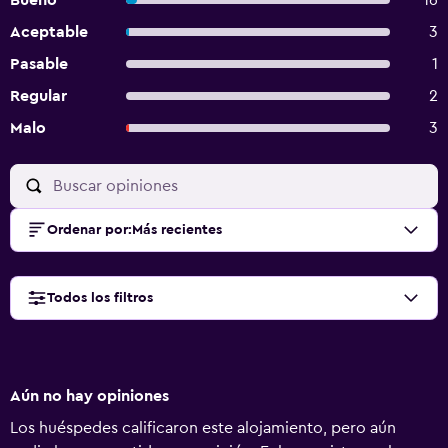
Bueno
16
Aceptable
3
Pasable
1
Regular
2
Malo
3
Ordenar por
:
Más recientes
Todos los filtros
Aún no hay opiniones
Los huéspedes calificaron este alojamiento, pero aún