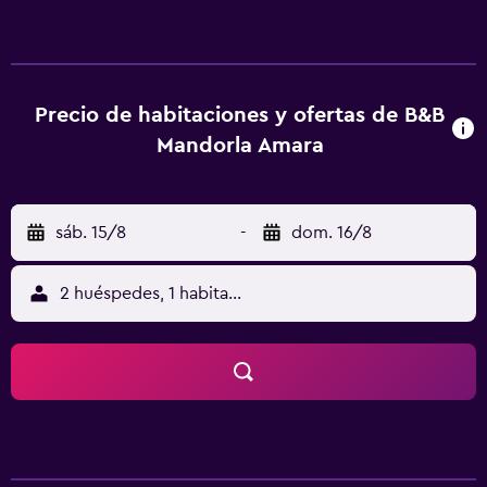
desayuno buffet o italiano. B&B Mandorla Amara ofrece
barbacoa. En el alojamiento, la clientela puede jugar a los
dardos en el propio alojamiento o practicar senderismo o
ciclismo en los alrededores. Teatro Petruzzelli está a 42 km
del alojamiento, y Bari Cathedral está a 43 km. El
Precio de habitaciones y ofertas de B&B
aeropuerto (Aeropuerto Bari/Palese) está a 53 km, y el
Mandorla Amara
alojamiento ofrece servicio de traslado de pago para ir o
volver del aeropuerto.
sáb. 15/8
-
dom. 16/8
2 huéspedes, 1 habitación