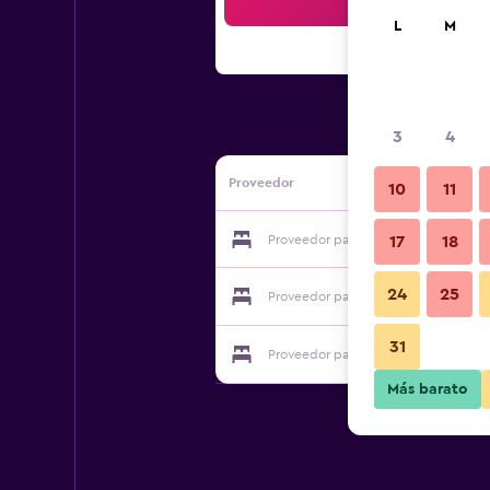
Bus
L
M
3
4
Proveedor
10
11
Proveedor para Gasthof Engelhof
17
18
24
25
Proveedor para Gasthof Engelhof
31
Proveedor para Gasthof Engelhof
Más barato