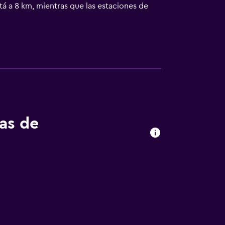
tá a 8 km, mientras que las estaciones de
m del Engelhof Gasthof. La estación de
tas de