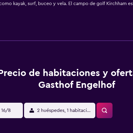
 como kayak, surf, buceo y vela. El campo de golf Kirchham es
encuentran a 20 minutos en coche. Hay un supermercado a 1 k
 aparcamiento privado gratuito.
Precio de habitaciones y ofer
Gasthof Engelhof
 16/8
2 huéspedes, 1 habitación