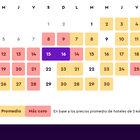
car
M
J
V
S
D
L
M
M
J
V
1
2
1
2
3
4
5
6
7
8
9
7
8
9
10
11
12
13
14
15
16
14
15
16
17
18
Ver precios
19
20
21
22
23
21
22
23
24
25
26
27
28
29
30
28
29
30
Ver precios
Ver precios
Promedio
Más caro
En base a los precios promedio de hoteles de 3 est