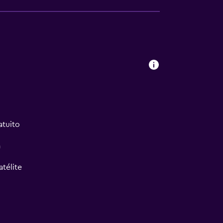
atuito
a
atélite