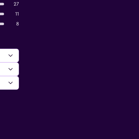
27
11
8