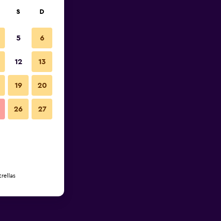
S
D
5
6
12
13
19
20
26
27
rellas