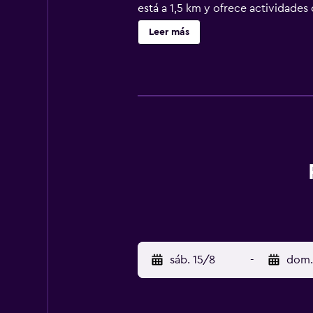
está a 1,5 km y ofrece actividades
esquí de Feuerkogel y Kasberg se 
Leer más
tren de Gmunden está a 4 km. Hay
sáb. 15/8
-
dom.