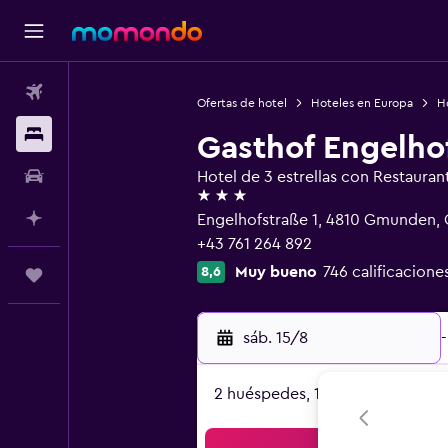
Vuelos
Ofertas de hotel
Hoteles en Europa
Ho
Alojamientos
Gasthof Engelho
Autos
Hotel de 3 estrellas con Restauran
3 estrellas
Planifica con IA
Engelhofstraße 1, 4810 Gmunden, 
+43 761 264 892
Muy bueno
746 calificacione
8,6
Trips
sáb. 15/8
-
2 huéspedes, 1 habitación