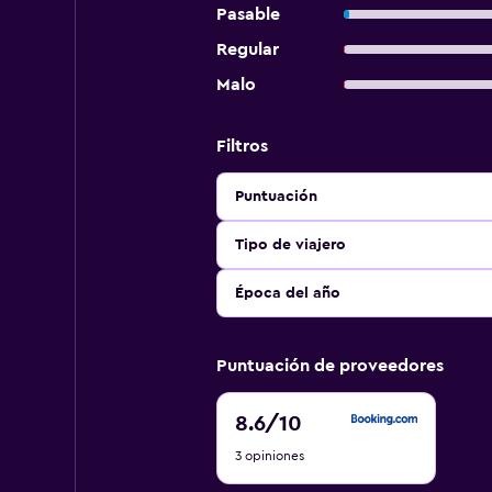
Pasable
Regular
Malo
Filtros
Puntuación
Tipo de viajero
Época del año
Puntuación de proveedores
8.6
8.6
/10
de
3 opiniones
10