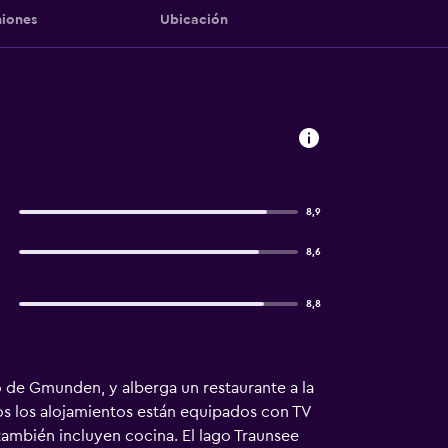
iones
Ubicación
8,9
8,6
8,8
o de Gmunden, y alberga un restaurante a la
dos los alojamientos están equipados con TV
también incluyen cocina. El lago Traunsee