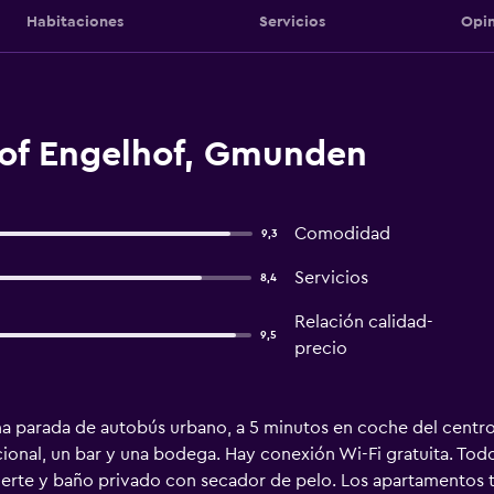
Habitaciones
Servicios
Opin
of Engelhof, Gmunden
Comodidad
9,3
Servicios
8,4
Relación calidad-
9,5
precio
una parada de autobús urbano, a 5 minutos en coche del centr
cional, un bar y una bodega. Hay conexión Wi-Fi gratuita. To
fuerte y baño privado con secador de pelo. Los apartamentos 