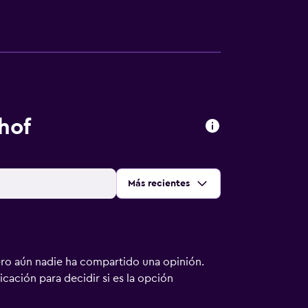
hof
Ordenar por
:
Más recientes
ero aún nadie ha compartido una opinión.
bicación para decidir si es la opción