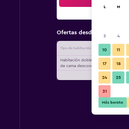
Bus
L
M
$171
Ofertas desde
/
Oferta má
3
4
Tipo de habitación
Proveedo
10
11
Habitación doble, tipo
17
18
de cama desconocido
24
25
31
Más barato