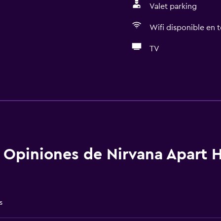
Valet parking
Wifi disponible en t
TV
Servicios básicos
Wifi gratis
Wifi disponible en todas 
Internet
Ropa de cama
Opiniones de Nirvana Apart H
Toallas
Extinguidor
Artículos de aseo gratis
s
Champú