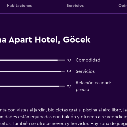
Habitaciones
Servicios
Opin
na Apart Hotel, Göcek
Comodidad
9,1
Servicios
9,6
Relación calidad-
9,3
precio
 con vistas al jardín, bicicletas gratis, piscina al aire libre, 
 unidades están equipadas con balcón y ofrecen aire acondici
uitos. También se ofrece nevera y hervidor. Hay zona de juegos