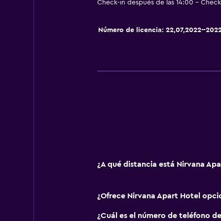
Check-in después de las 14:00 - Check-
Áreas designadas para fumadores
Entrada privada
Número de licencia: 22,07,2022--202
Cocina
Tetera eléctrica
Utensilios de cocina
Cocina
Tetera/cafetera
Nevera
Cocineta
¿A qué distancia está Nirvana Ap
Servicios y facilidades
Servicio de despertador
¿Ofrece Nirvana Apart Hotel opc
Caja fuerte
¿Cuál es el número de teléfono de
Cambio de divisas