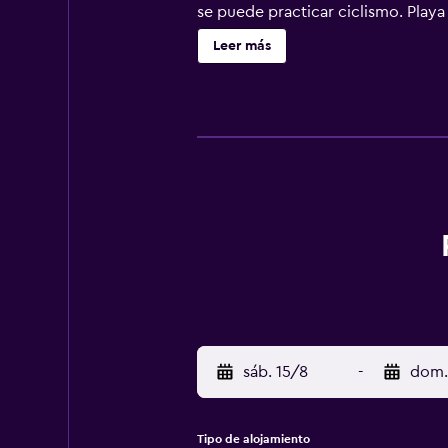
se puede practicar ciclismo. Playa 
aeropuerto (Aeropuerto de Dalaman)
Leer más
sáb. 15/8
-
dom.
Tipo de alojamiento