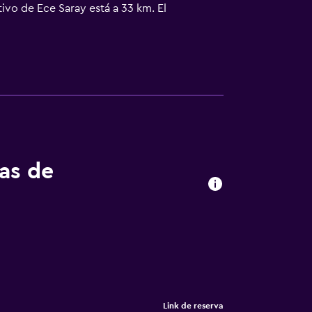
tivo de Ece Saray está a 33 km. El
de pago para ir o volver del aeropuerto.
tas de
Link de reserva