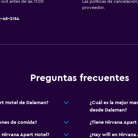
out antes de las 11:00
Las políticas de cancelación
Ducha italiana
proveedor.
2-48-2154
Salud y seguridad
Limpieza diaria
Cámaras CCTV en zonas
Cámaras CCTV en el exte
Mosquitera
Preguntas frecuentes
Seguridad las 24 horas
Caja fuerte
art Hotel de Dalaman?
¿Cuál es la mejor man
Aire libre
desde Dalaman?
Terraza/patio
iones de comida?
¿Tiene Nirvana Apart 
Sillas de playa
 Nirvana Apart Hotel?
¿Hay wifi en Nirvana
Terraza