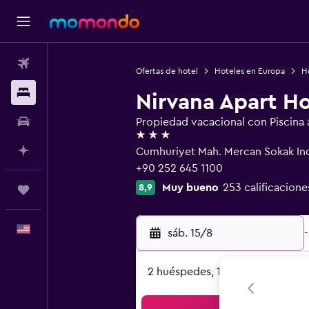
Vuelos
Ofertas de hotel
Hoteles en Europa
Ho
Alojamientos
Nirvana Apart Ho
Autos
Propiedad vacacional con Piscina al
3 estrellas
Planifica con IA
Cumhuriyet Mah. Mercan Sokak In
+90 252 645 1100
Muy bueno
253 calificacione
8,9
Trips
Español
sáb. 15/8
-
2 huéspedes, 1 habitación