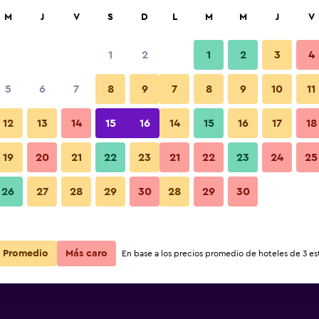
car
M
J
V
S
D
L
M
M
J
V
1
2
1
2
3
4
s barata de precio por noche
5
6
7
8
9
7
8
9
10
11
r
Total noche
12
13
14
15
16
14
15
16
17
18
$171
Ver oferta
19
20
21
22
23
21
22
23
24
25
26
27
28
29
30
28
29
30
Promedio
Más caro
En base a los precios promedio de hoteles de 3 est