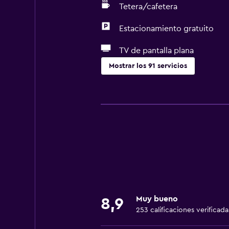
Tetera/cafetera
Estacionamiento gratuito
TV de pantalla plana
Mostrar los 91 servicios
General
Habitaciones familiares
Zona de estar
Adosado
Vista al jardín
Piso de parquet o madera noble
Pantuflas
Muy bueno
8,9
Sofá
253 calificaciones verificada
Habitaciones insonorizadas