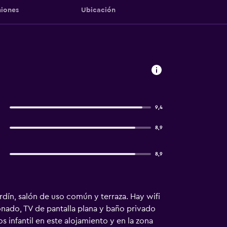
iones
Ubicación
9,4
8,9
8,9
jardín, salón de uso común y terraza. Hay wifi
onado, TV de pantalla plana y baño privado
 infantil en este alojamiento y en la zona