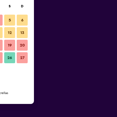
S
D
5
6
12
13
19
20
26
27
rellas