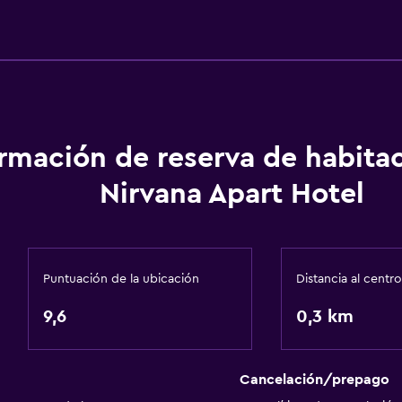
Calefacción
Gel de ducha
Aire acondicionado
Papeleras
Acondicionador
ormación de reserva de habita
Baño
Nirvana Apart Hotel
Inodoro adaptado
Ducha
Tina de baño
Puntuación de la ubicación
Distancia al centro
Secador de pelo
9,6
0,3 km
Aseo
escaleras
Papel higiénico
io
Baño privado
Cancelación/prepago