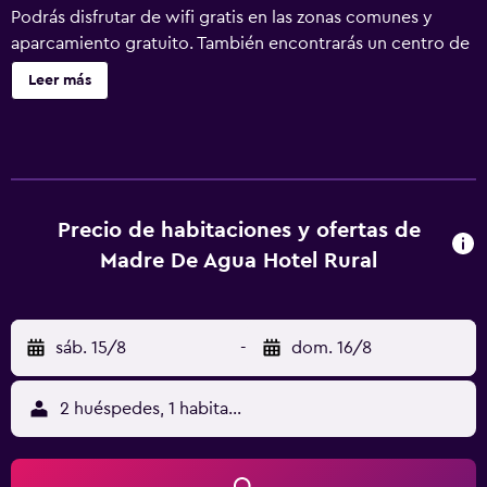
Podrás disfrutar de wifi gratis en las zonas comunes y
aparcamiento gratuito. También encontrarás un centro de
negocios, una sala de reuniones y servicio de tintorería.
Leer más
Madre De Água Hotel Rural De Charme ofrece 10
alojamientos con minibar y caja fuerte. Las habitaciones
disponen de balcón amueblado. Se ofrece una televisión
LCD con canales por satélite. Los baños están equipados
con bañera o ducha con cabezal de ducha tipo lluvia,
albornoces, zapatillas y bidé. Los huéspedes pueden
Precio de habitaciones y ofertas de
navegar por la web gracias a nuestro acceso a Internet
Madre De Agua Hotel Rural
wifi gratis. Los servicios para las personas de negocios
incluyen escritorio y teléfono. Las habitaciones también
incluyen botella de agua gratuita y secador de pelo. Se
sáb. 15/8
-
dom. 16/8
ofrece servicio de limpieza todos los días. Los servicios de
ocio y esparcimiento en este hotel incluyen piscina al aire
libre de temporada. Se pueden practicar las actividades
2 huéspedes, 1 habitación
de ocio y esparcimiento que se indican más abajo en las
instalaciones o cerca del alojamiento (es posible que se