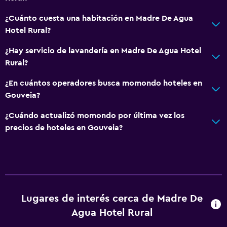
Ropa de cama
¿Cuánto cuesta una habitación en Madre De Agua
Toallas
Hotel Rural?
Champú
¿Hay servicio de lavandería en Madre De Agua Hotel
Gel de ducha
Rural?
Papeleras
¿En cuántos operadores busca momondo hoteles en
Gouveia?
Servicios y facilidades
¿Cuándo actualizó momondo por última vez los
Centro de negocios
precios de hoteles en Gouveia?
Servicio de despertador
Cambio de divisas
Instalaciones para reuniones
Servicio de habitaciones
Lugares de interés cerca de Madre De
Acceso con tarjeta
Agua Hotel Rural
Check-in/check-out privado