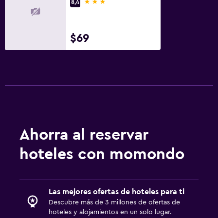
3 estrellas
8,4
Sistema de entretenimiento
TV de pantalla plana
$69
TV por cable o vía satélite
Biblioteca
Sala de estar/TV compartida
TV
Aire libre
Ahorra al reservar
Muebles de exterior
Jardín
hoteles con momondo
Terraza/patio
Sillas de playa
Las mejores ofertas de hoteles para ti
Terraza
Descubre más de 3 millones de ofertas de
hoteles y alojamientos en un solo lugar.