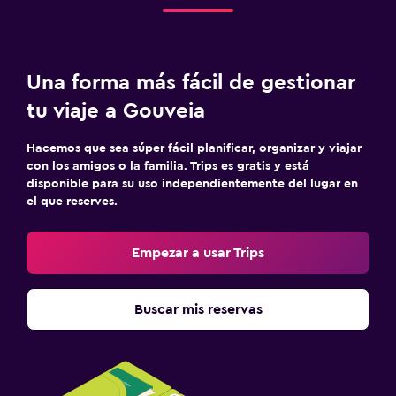
Enchufe cerca de la cama
Sofá cama
Una forma más fácil de gestionar
Perchero
tu viaje a Gouveia
Armario o clóset
Hacemos que sea súper fácil planificar, organizar y viajar
Estacionamiento y transporte
con los amigos o la familia. Trips es gratis y está
disponible para su uso independientemente del lugar en
Estacionamiento gratuito
el que reserves.
Estacionamiento privado
Servicio de traslado (cargo adicional)
Empezar a usar Trips
Lavandería
Buscar mis reservas
Lavandería
Servicio de planchado
Servicios de lavandería/tintorería