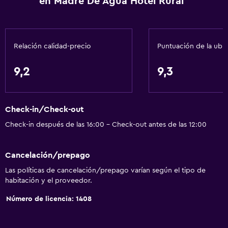
en Madre De Agua Hotel Rural
Habitaciones insonorizadas
Insonorización
Teléfono
Relación calidad-precio
Puntuación de la ubi
Piso de mosaico/mármol
9,2
9,3
Accesibilidad y adecuación
Unidad accesible para personas en silla de ruedas
Check-in/Check-out
Almohada hipoalergénica
Check-in después de las 16:00 - Check-out antes de las 12:00
Para no fumadores
Almohada sin plumas
Cancelación/prepago
Mascotas permitidas bajo consulta (pueden aplicar cargos
Las políticas de cancelación/prepago varían según el tipo de
extra)
habitación y el proveedor.
Accesibilidad
Número de licencia: 1408
Ducha adaptada para silla de ruedas
Ascensor