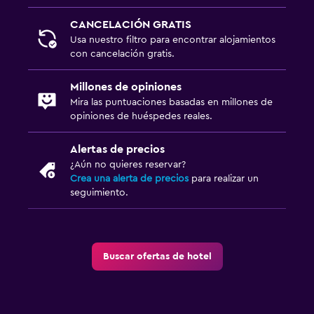
Comedor
CANCELACIÓN GRATIS
Menús para dietas especiales (bajo petición)
Usa nuestro filtro para encontrar alojamientos
Restaurante
con cancelación gratis.
Bar/lounge
Millones de opiniones
Minibar
Mira las puntuaciones basadas en millones de
opiniones de huéspedes reales.
Desayuno en la habitación
Alertas de precios
Salud y seguridad
¿Aún no quieres reservar?
Crea una alerta de precios
para realizar un
Limpieza diaria
seguimiento.
Cámaras CCTV en zonas comunes
Cámaras CCTV en el exterior
Botiquín de primeros auxilios
Buscar ofertas de hotel
Caja fuerte
Habitación