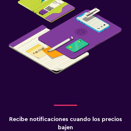
Ideal para familias
Cuna/cama nido disponibles
Comidas para niños
Servicios de cuidado de niños (con cargos)
Piscina
Piscina al aire libre
Toallas para piscina
Piscina con vista
Zona de trabajo
Fax/fotocopiadora
Escritorio
Recibe notificaciones cuando los precios
bajen