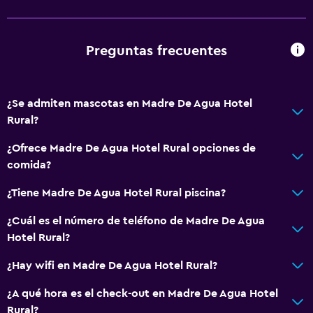
Silla para ducha
Ascensor disponible
Preguntas frecuentes
Estacionamiento accesible
Inodoro con barras de apoyo
¿Se admiten mascotas en Madre De Agua Hotel
Plantas superiores accesibles por ascensor
Rural?
Servicios básicos
¿Ofrece Madre De Agua Hotel Rural opciones de
comida?
Internet
Extinguidor
¿Tiene Madre De Agua Hotel Rural piscina?
Artículos de aseo gratis
¿Cuál es el número de teléfono de Madre De Agua
Alarma de humo
Hotel Rural?
Calefacción
¿Hay wifi en Madre De Agua Hotel Rural?
Aire acondicionado
¿A qué hora es el check-out en Madre De Agua Hotel
Wifi gratis
Rural?