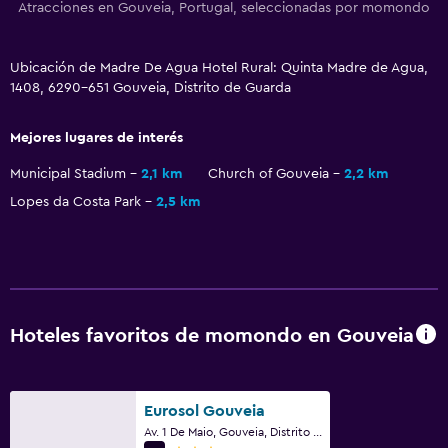
Atracciones en Gouveia, Portugal, seleccionadas por momondo
Recepción 24 horas
Caja fuerte
Ubicación de Madre De Agua Hotel Rural: Quinta Madre de Agua,
Botella de agua
1408, 6290-651 Gouveia, Distrito de Guarda
Baño
Mejores lugares de interés
Secador de pelo
Municipal Stadium
2,1 km
Church of Gouveia
2,2 km
Albornoz
Lopes da Costa Park
2,5 km
Baño privado
Gorro de baño
Tina de baño
Bidé
Hoteles favoritos de momondo en Gouveia
Aseo
Papel higiénico
Eurosol Gouveia
Ducha italiana
Av. 1 De Maio, Gouveia, Distrito de Guarda