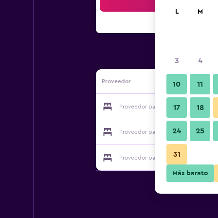
Bus
L
M
3
4
Proveedor
10
11
Proveedor para Ctn Li River Hotel
17
18
24
25
Proveedor para Ctn Li River Hotel
31
Proveedor para Ctn Li River Hotel
Más barato