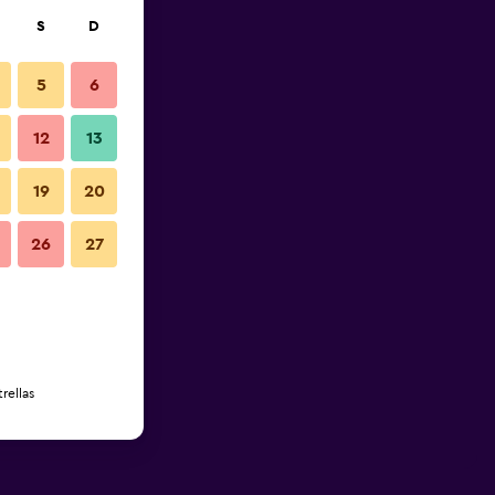
S
D
5
6
12
13
19
20
26
27
rellas