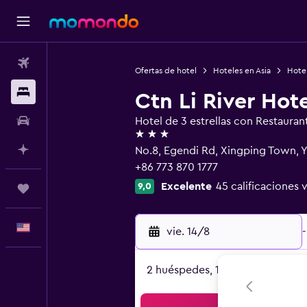
Vuelos
Ofertas de hotel
Hoteles en Asia
Hote
Alojamientos
Ctn Li River Hote
Autos
Hotel de 3 estrellas con Restauran
3 estrellas
Planifica con IA
No.8, Egendi Rd, Xingping Town, Y
+86 773 870 1777
Excelente
45 calificaciones 
9,0
Trips
Español
vie. 14/8
-
2 huéspedes, 1 habitación