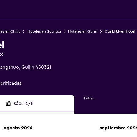
les en China
Hoteles en Guangxi
Hoteles en Guilin
Ctn Li River Hotel
l
te
angshuo, Guilin 450321
verificadas
Fotos
sáb. 15/8
agosto 2026
septiembre 202