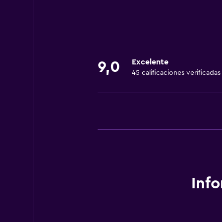
Estacionamiento y transporte
Traslado aeropuerto
Comedor
Excelente
9,0
Restaurante
45 calificaciones verificadas
General
Espacio de almacenamiento
Ideal para familias
Cuidado de niños o guardería
Inf