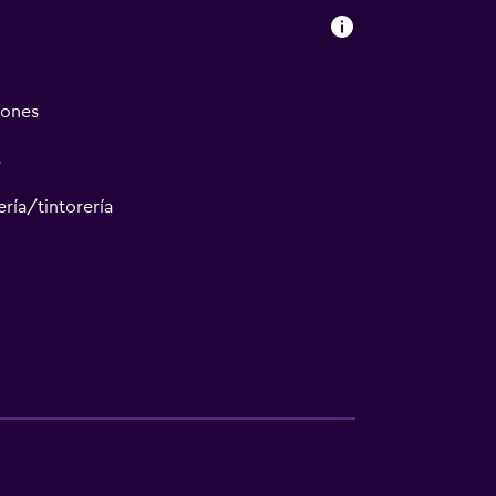
iones
s
ría/tintorería