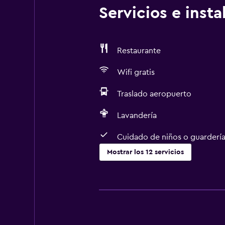
Servicios e inst
Restaurante
Wifi gratis
Traslado aeropuerto
Lavandería
Cuidado de niños o guarderí
Mostrar los 12 servicios
Lavandería
Lavandería
Servicios de lavandería/tintorería