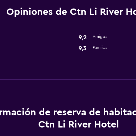
Baño
Opiniones de Ctn Li River H
Secador de pelo
Actividades
9,2
Amigos
Bicicletas
9,3
Familias
Salud y seguridad
Caja fuerte
Servicios básicos
Wifi gratis
ormación de reserva de habita
Ctn Li River Hotel