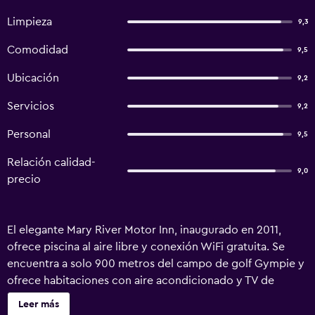
Limpieza
9,3
Comodidad
9,5
Ubicación
9,2
Servicios
9,2
Personal
9,5
Relación calidad-
9,0
precio
El elegante Mary River Motor Inn, inaugurado en 2011,
ofrece piscina al aire libre y conexión WiFi gratuita. Se
encuentra a solo 900 metros del campo de golf Gympie y
ofrece habitaciones con aire acondicionado y TV de
pantalla plana vía satélite. Hay conexión WiFi gratuita.
Leer más
Todas las habitaciones están equipadas con soporte para