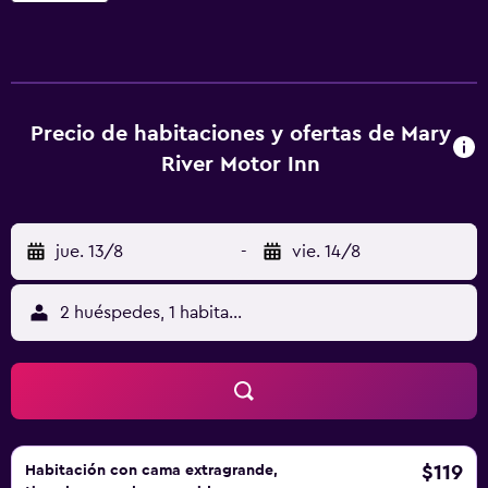
iPod, escritorio y set de té y café. También hay una
lavandería de autoservicio. La cocina está abierta para la
cena de 18:00 a 20:00 de lunes a sábado para el servicio
de habitaciones. El desayuno incluye paquetes
continentales en la habitación, de lunes a domingo. El
Precio de habitaciones y ofertas de Mary
Motor Inn Mary River está a 1,3 km del hospital Gympie y a
River Motor Inn
1,7 km del centro de Gympie. El aeropuerto de Sunshine
Coast está a 80 km.
jue. 13/8
-
vie. 14/8
2 huéspedes, 1 habitación
$119
Habitación con cama extragrande,