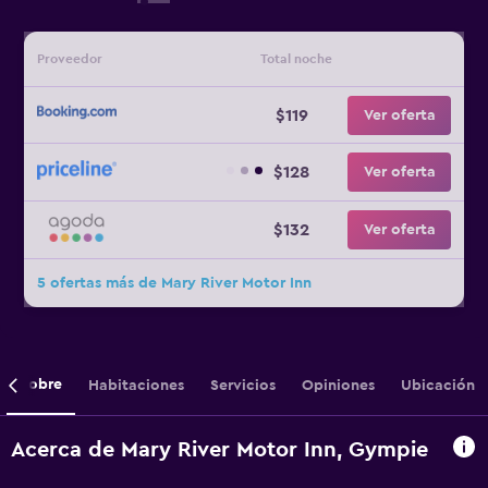
Proveedor
Total noche
$119
Ver oferta
$128
Ver oferta
$132
Ver oferta
5 ofertas más de Mary River Motor Inn
Sobre
Habitaciones
Servicios
Opiniones
Ubicación
Acerca de Mary River Motor Inn, Gympie