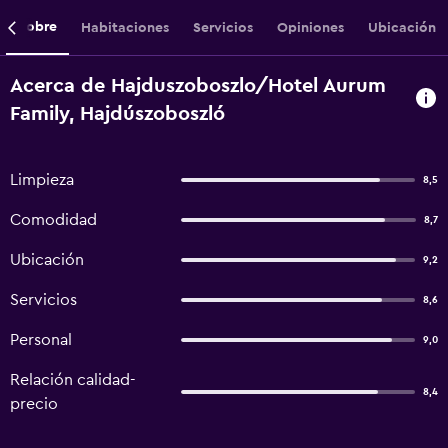
Sobre
Habitaciones
Servicios
Opiniones
Ubicación
Acerca de Hajduszoboszlo/Hotel Aurum
Family, Hajdúszoboszló
Limpieza
8,5
Comodidad
8,7
Ubicación
9,2
Servicios
8,6
Personal
9,0
Relación calidad-
8,4
precio