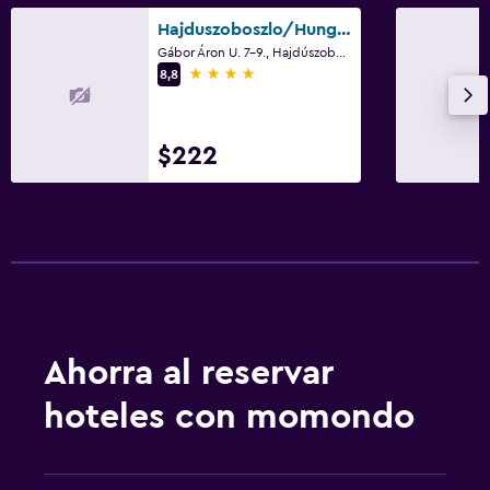
Hajduszoboszlo/Hunguest Hotel Aqua Sol
Gábor Áron U. 7-9., Hajdúszoboszló
4 estrellas
8,8
$222
Ahorra al reservar
hoteles con momondo