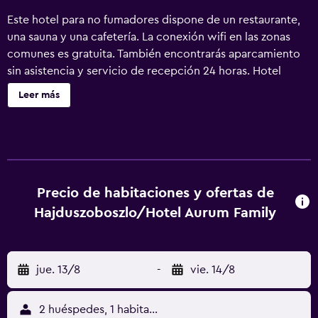
Este hotel para no fumadores dispone de un restaurante,
una sauna y una cafetería. La conexión wifi en las zonas
comunes es gratuita. También encontrarás aparcamiento
sin asistencia y servicio de recepción 24 horas. Hotel
Aurum Family ofrece 44 alojamientos con aire
Leer más
acondicionado. Se ofrece una Smart TV de 107 cm con
canales por cable. Los baños están equipados con bañera
o ducha. Este hotel en Hajduszoboszlo ofrece acceso a
Internet wifi gratis. Se ofrece servicio de limpieza todos
los días. Los servicios de ocio y esparcimiento en este
hotel incluyen sauna. Se pueden practicar las actividades
Precio de habitaciones y ofertas de
de ocio y esparcimiento que se indican más abajo en las
Hajduszoboszlo/Hotel Aurum Family
instalaciones o cerca del alojamiento (es posible que se
aplique un recargo).
jue. 13/8
-
vie. 14/8
2 huéspedes, 1 habitación