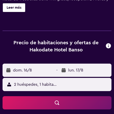
servicio de conserjería. El hotel dispone de habitaciones
Leer más
familiares. En el hotel, las habitaciones tienen armario. En
Hakodate Hotel Banso, cada habitación está equipada con
aire acondicionado, caja fuerte y TV de pantalla plana, y
algunas también ofrecen balcón. Las habitaciones cuentan
con nevera. En el alojamiento se puede disfrutar de un
desayuno buffet. Hakodate Hotel Banso ofrece varias
Precio de habitaciones y ofertas de
instalaciones de bienestar, como sauna y baño termal.
Hakodate Hotel Banso
Cerca del alojamiento hay puntos de interés como
Estación Yunokawa Onsen, Hakodate Arena y Hakodate
Tropical Botanical Garden. El aeropuerto (Aeropuerto de
dom. 16/8
-
lun. 17/8
Hakodate) está a 2 km.
2 huéspedes, 1 habitación