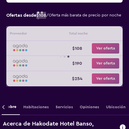
Ofertas desde
$108
/
Oferta más barata de precio por noche
Proveedor
Total noche
$108
Ver oferta
$190
Ver oferta
$254
Ver oferta
Sobre
Habitaciones
Servicios
Opiniones
Ubicación
Acerca de Hakodate Hotel Banso,