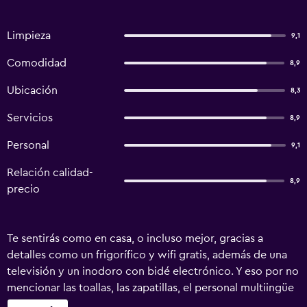
Limpieza
9,1
Comodidad
8,9
Ubicación
8,3
Servicios
8,9
Personal
9,1
Relación calidad-
8,9
precio
Te sentirás como en casa, o incluso mejor, gracias a
detalles como un frigorífico y wifi gratis, además de una
televisión y un inodoro con bidé electrónico. Y eso por no
mencionar las toallas, las zapatillas, el personal multiingüe
y los artículos de higiene personal gratuitos.