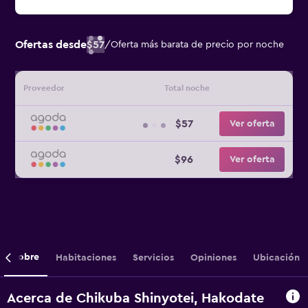
Ofertas desde
$57
/
Oferta más barata de precio por noche
Proveedor
Total noche
$57
Ver oferta
$96
Ver oferta
Sobre
Habitaciones
Servicios
Opiniones
Ubicación
Acerca de Chikuba Shinyotei, Hakodate