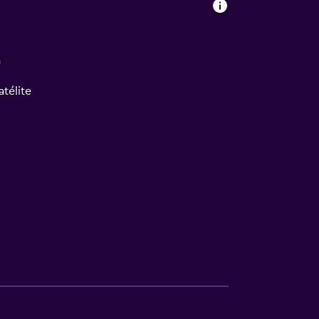
a
atélite