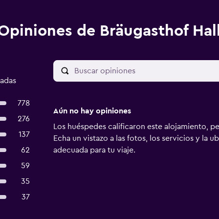
Opiniones de Bräugasthof Hall
cadas
778
Aún no hay opiniones
276
Los huéspedes calificaron este alojamiento, p
137
Echa un vistazo a las fotos, los servicios y la u
62
adecuada para tu viaje.
59
35
37