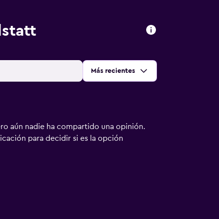
statt
Ordenar por
:
Más recientes
ero aún nadie ha compartido una opinión.
bicación para decidir si es la opción