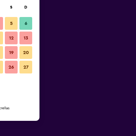
S
D
5
6
12
13
19
20
26
27
rellas