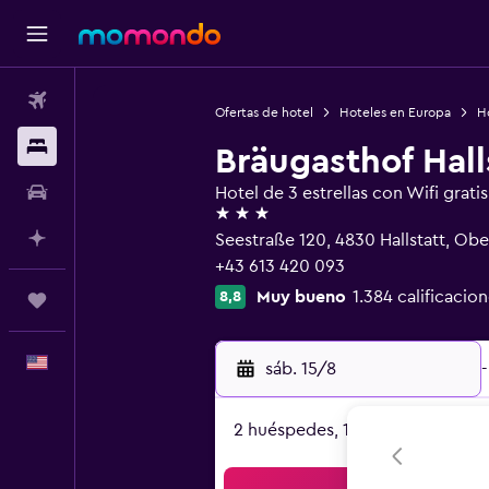
Vuelos
Ofertas de hotel
Hoteles en Europa
Ho
Alojamientos
Bräugasthof Hall
Autos
Hotel de 3 estrellas con Wifi gratis
3 estrellas
Planifica con IA
Seestraße 120, 4830 Hallstatt, Obe
+43 613 420 093
Muy bueno
1.384 calificacion
8,8
Trips
Español
sáb. 15/8
-
2 huéspedes, 1 habitación