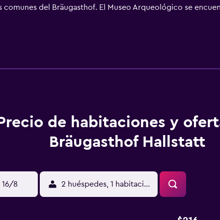
as comunes del Bräugasthof. El Museo Arqueológico se encuent
esquí de Dachstein Nord está a 5 km y Dachstein West, a 10 km.
Precio de habitaciones y ofer
Bräugasthof Hallstatt
 16/8
2 huéspedes, 1 habitación