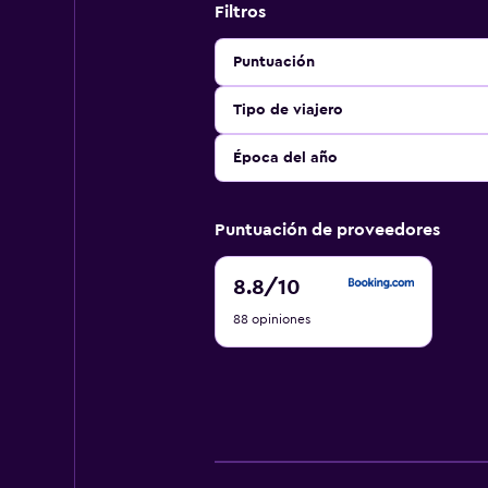
Filtros
Puntuación
Tipo de viajero
Época del año
Puntuación de proveedores
8.8
8.8
/10
de
88 opiniones
10