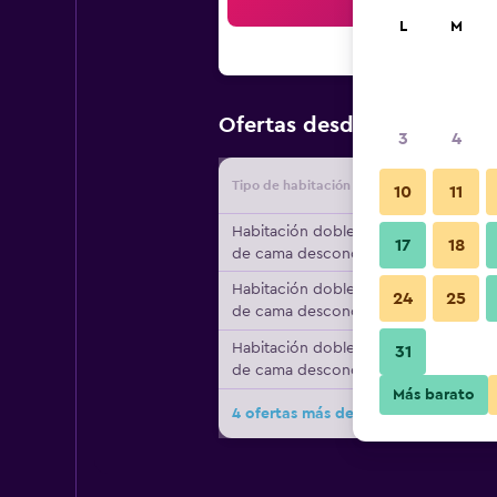
Bus
L
M
$216
Ofertas desde
/
Oferta m
3
4
Tipo de habitación
Proveedo
10
11
Habitación doble, tipo
17
18
de cama desconocido
Habitación doble, tipo
24
25
de cama desconocido
Habitación doble, tipo
31
de cama desconocido
Más barato
4 ofertas más de Bräugasthof Hallst