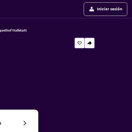
Iniciar sesión
asthof Hallstatt
6