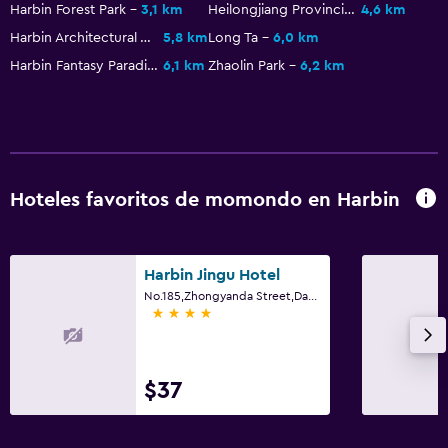
Harbin Forest Park
3,1 km
Heilongjiang Provincial Museum
4,6 km
Estacionamiento gratuito
Harbin Architectural Art Gallery
5,8 km
Long Ta
6,0 km
Harbin Fantasy Paradise
6,1 km
Zhaolin Park
6,2 km
Habitación
Lámpara de lectura
Enchufe cerca de la cama
Perchero
Hoteles favoritos de momondo en Harbin
Comedor
Tetera eléctrica
Harbin Jingu Hotel
Restaurante
No.185,Zhongyanda Street,Daoli District, 185, Harbin
4 estrellas
La comida se puede entregar en el alojamiento
Actividades
$37
Senderismo
Bicicletas