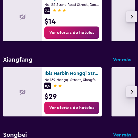
No. 22 Stone Road Street, Daoli District, Harbin
3 estrellas
7,4
$14
Ver ofertas de hoteles
Xiangfang
Ver más
Ibis Harbin Hongqi Street Hotel
No.139 Hongqi Street, Xiangfang District, Harbin
2 estrellas
8,5
$29
Ver ofertas de hoteles
Songbei
Ver más