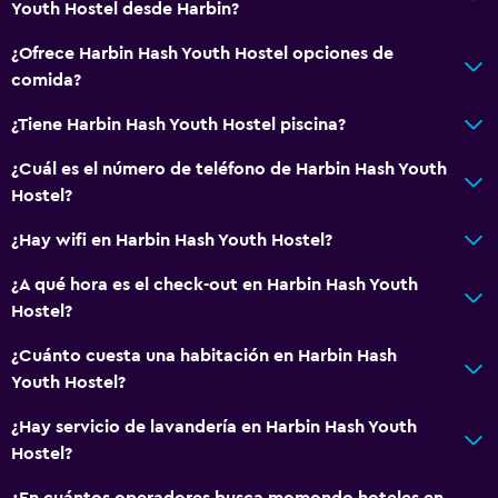
Youth Hostel desde Harbin?
Check-in/check-out privado
¿Ofrece Harbin Hash Youth Hostel opciones de
Recepción 24 horas
comida?
Baño
¿Tiene Harbin Hash Youth Hostel piscina?
Baño compartido
¿Cuál es el número de teléfono de Harbin Hash Youth
Ducha
Hostel?
Secador de pelo
¿Hay wifi en Harbin Hash Youth Hostel?
Aseo
¿A qué hora es el check-out en Harbin Hash Youth
Papel higiénico
Hostel?
Cepillo de dientes
¿Cuánto cuesta una habitación en Harbin Hash
Baño público
Youth Hostel?
Baño privado
¿Hay servicio de lavandería en Harbin Hash Youth
Hostel?
Salud y seguridad
¿En cuántos operadores busca momondo hoteles en