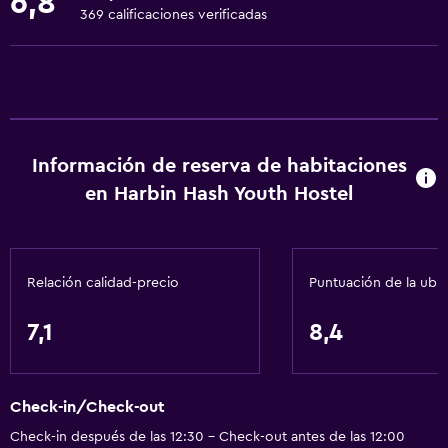
6,8
Toallas
369 calificaciones verificadas
Extinguidor
Champú
Alarma de humo
Calefacción
Información de reserva de habitaciones
Gel de ducha
en Harbin Hash Youth Hostel
Aire acondicionado
Papeleras
Relación calidad-precio
Puntuación de la ubi
General
Ventana
7,1
8,4
Habitaciones familiares
Piso de parquet o madera noble
Check-in/Check-out
Pantuflas
Check-in después de las 12:30 - Check-out antes de las 12:00
Habitaciones insonorizadas