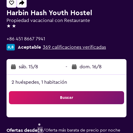
Harbin Hash Youth Hostel
Propiedad vacacional con Restaurante
2 estrellas
+86 451 8667 7941
Aceptable
369 calificaciones verificadas
6,8
sáb. 15/8
-
dom. 16/8
2 huéspedes, 1 habitación
Buscar
Ofertas desde
$9
/
Oferta más barata de precio por noche