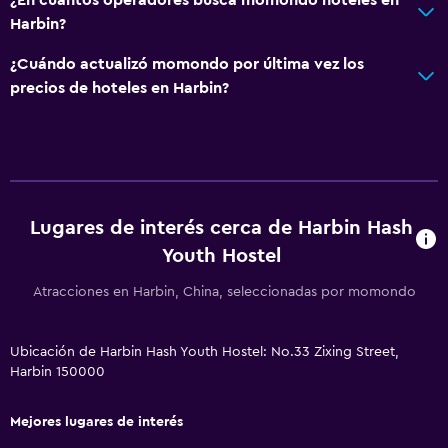
Limpieza diaria
Harbin?
Botiquín de primeros auxilios
¿Cuándo actualizó momondo por última vez los
Cámaras CCTV en zonas comunes
precios de hoteles en Harbin?
Cámaras CCTV en el exterior
Seguridad las 24 horas
Lavandería
Lavandería
Lugares de interés cerca de Harbin Hash
Youth Hostel
Servicios de lavandería/tintorería
Tendedero
Atracciones en Harbin, China, seleccionadas por momondo
Lavadora
Ubicación de Harbin Hash Youth Hostel: No.33 Zixing Street,
Harbin 150000
Estacionamiento y transporte
Estacionamiento en la calle
Mejores lugares de interés
Traslado aeropuerto