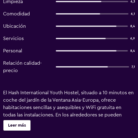
Limpieza
6,3
Comodidad
6,1
Ubicación
8,4
Servicios
6,9
Personal
8,4
Relación calidad-
7,1
precio
El Hash International Youth Hostel, situado a 10 minutos en
coche del jardín de la Ventana Asia-Europa, ofrece
habitaciones sencillas y asequibles y WiFi gratuita en
todas las instalaciones. En los alrededores se pueden
encontrar diversas opciones para comer y otros servicios
Leer más
prácticos. El albergue se encuentra a 5 km de la estación
de tren de Harbin, a 5,3 km de la calle central y a 5,7 km de