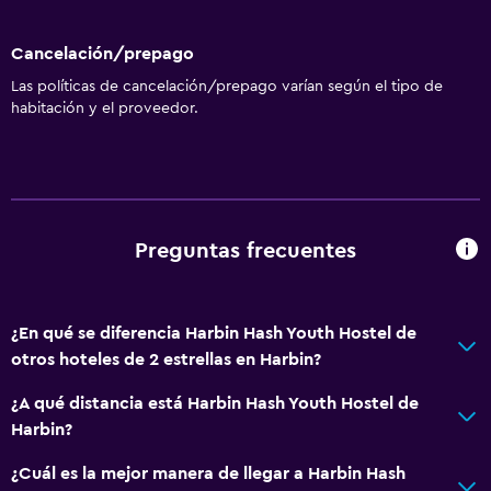
Insonorización
Cancelación/prepago
Casilleros
Las políticas de cancelación/prepago varían según el tipo de
Alfombrado
habitación y el proveedor.
Cortina
Espacio de almacenamiento
Servicios y facilidades
Preguntas frecuentes
Tapones para los oídos
Servicio de conserjería
¿En qué se diferencia Harbin Hash Youth Hostel de
Caja fuerte
otros hoteles de 2 estrellas en Harbin?
Servicio de habitaciones
¿A qué distancia está Harbin Hash Youth Hostel de
Mostrador de información turística
Harbin?
Acceso con tarjeta
¿Cuál es la mejor manera de llegar a Harbin Hash
Check-out exprés