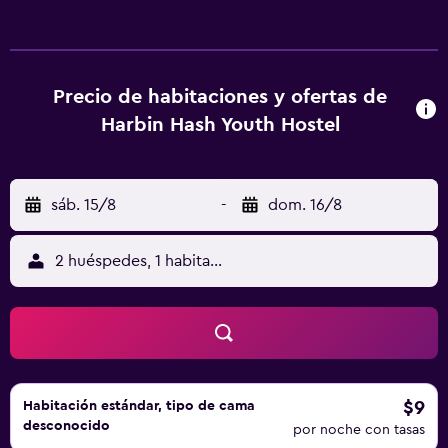
la catedral de Santa Sofía. El aeropuerto internacional de
Harbin Taiping está a 31 km. Las habitaciones cuentan con
teléfono, TV de pantalla plana y aire acondicionado. Hay
agua caliente y un sistema de purificación de aire las 24
Precio de habitaciones y ofertas de
horas. Las habitaciones privadas cuentan con baño
Harbin Hash Youth Hostel
privado con ducha y las habitaciones compartidas ofrecen
acceso a un baño compartido. El Hash internacional Youth
Hostel dispone de recepción las 24 horas, servicio de
sáb. 15/8
-
dom. 16/8
venta de entradas, mostrador de información turística y
consigna de equipaje. El personal puede ayudar a los
huéspedes a organizar excursiones turísticas. El
2 huéspedes, 1 habitación
establecimiento también facilita aparcamiento gratuito.
De vez en cuando se organizan conciertos, juegos y clubs
de lectura. También hay ordenadores y revistas de uso
compartido.
$9
Habitación estándar, tipo de cama
desconocido
por noche con tasas