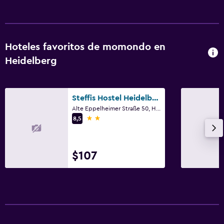
Sofá cama
Perchero
Armario o clóset
Hoteles favoritos de momondo en
Heidelberg
Estacionamiento y transporte
Estacionamiento
Traslado aeropuerto
Steffis Hostel Heidelberg
Alte Eppelheimer Straße 50, Heidelberg, Baden-Wurtemberg
2 estrellas
8,5
Comedor
Minibar
Almuerzos para llevar
$107
Actividades
Senderismo
Ciclismo