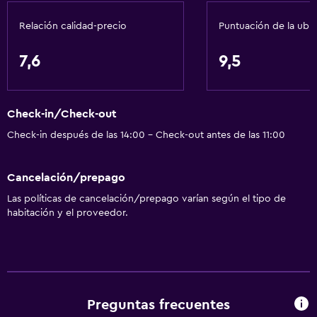
General
Relación calidad-precio
Puntuación de la ubi
Ventana
Habitaciones familiares
7,6
9,5
Piso de parquet o madera noble
Sofá
Check-in/Check-out
Habitaciones insonorizadas
Check-in después de las 14:00 - Check-out antes de las 11:00
Insonorización
Teléfono
Cancelación/prepago
Alfombrado
Las políticas de cancelación/prepago varían según el tipo de
Vista a la ciudad
habitación y el proveedor.
Espacio de almacenamiento
Accesibilidad y adecuación
Unidad ubicada en la planta baja
Preguntas frecuentes