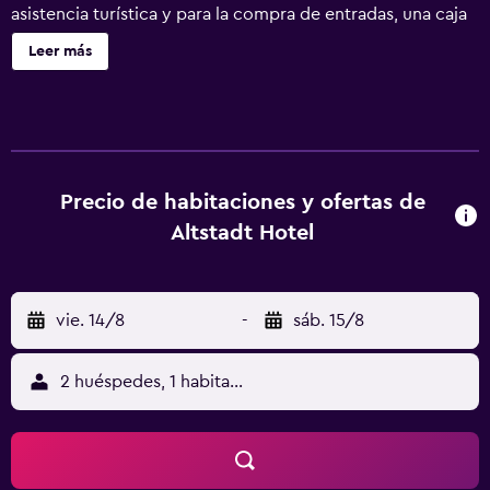
asistencia turística y para la compra de entradas, una caja
fuerte en la recepción y personal multilingüe. No se ofrece
Leer más
servicio de limpieza. Altstadt Hotel ofrece 18 alojamientos
con minibar y caja fuerte. Se ofrece televisión por cable.
Los baños están equipados con ducha y secador de pelo.
Los huéspedes pueden navegar por la web gracias a
nuestro acceso a Internet wifi gratis. Los servicios para las
personas de negocios incluyen escritorio y teléfono. Se
Precio de habitaciones y ofertas de
pueden practicar las actividades de ocio y esparcimiento
Altstadt Hotel
que se indican más abajo en las instalaciones o cerca del
alojamiento (es posible que se aplique un recargo).
vie. 14/8
-
sáb. 15/8
2 huéspedes, 1 habitación