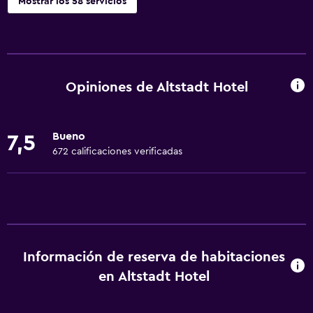
Mostrar los 58 servicios
Servicios básicos
Wifi gratis
Internet
Opiniones de Altstadt Hotel
Ropa de cama
Toallas
Bueno
7,5
Extinguidor
672 calificaciones verificadas
Artículos de aseo gratis
Champú
Alarma de humo
Calefacción
Información de reserva de habitaciones
Gel de ducha
en Altstadt Hotel
Papeleras