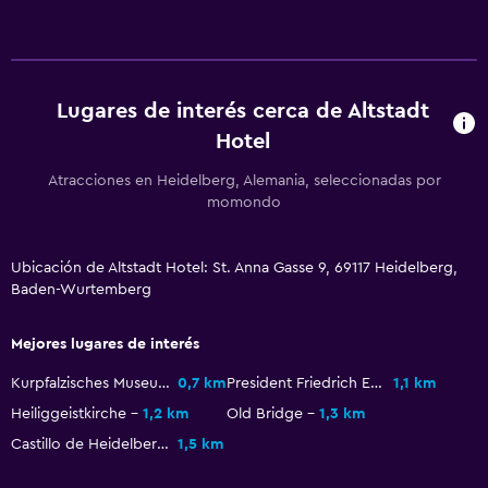
Ducha
Secador de pelo
Aseo
Lugares de interés cerca de Altstadt
Papel higiénico
Hotel
Baño privado
Atracciones en Heidelberg, Alemania, seleccionadas por
momondo
Sistema de entretenimiento
Radio
Ubicación de Altstadt Hotel: St. Anna Gasse 9, 69117 Heidelberg,
TV de pantalla plana
Baden-Wurtemberg
TV por cable o vía satélite
Mejores lugares de interés
TV
Kurpfalzisches Museum
0,7 km
President Friedrich Ebert Memorial
1,1 km
Heiliggeistkirche
1,2 km
Old Bridge
1,3 km
Habitación
Castillo de Heidelberg
1,5 km
Almohada de plumas