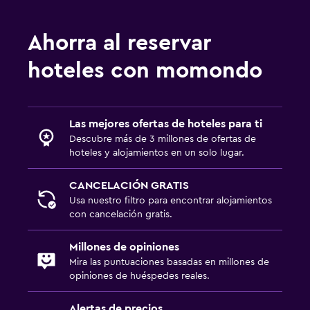
Salud y seguridad
Ahorra al reservar
Botiquín de primeros auxilios
hoteles con momondo
Cámaras CCTV en zonas comunes
Ideal para familias
Las mejores ofertas de hoteles para ti
Cuna/cama nido disponibles
Descubre más de 3 millones de ofertas de
Buffet infantil
hoteles y alojamientos en un solo lugar.
CANCELACIÓN GRATIS
Lavandería
Usa nuestro filtro para encontrar alojamientos
Lavandería
con cancelación gratis.
Millones de opiniones
Zona de trabajo
Mira las puntuaciones basadas en millones de
Escritorio
opiniones de huéspedes reales.
Alertas de precios