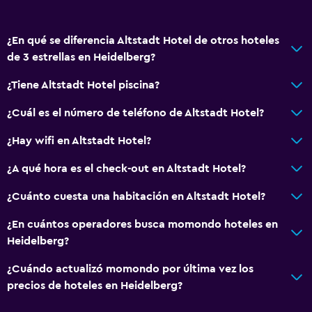
Hipoalergénico
Habitación hipoalergénica
¿En qué se diferencia Altstadt Hotel de otros hoteles
Para no fumadores
de 3 estrellas en Heidelberg?
Almohada sin plumas
¿Tiene Altstadt Hotel piscina?
Plantas superiores accesibles por escaleras
¿Cuál es el número de teléfono de Altstadt Hotel?
Servicios y facilidades
¿Hay wifi en Altstadt Hotel?
Servicio de despertador
¿A qué hora es el check-out en Altstadt Hotel?
Caja fuerte
Minimercado en las instalaciones
¿Cuánto cuesta una habitación en Altstadt Hotel?
Acceso con llave
¿En cuántos operadores busca momondo hoteles en
Check-out exprés
Heidelberg?
Check-in/check-out privado
¿Cuándo actualizó momondo por última vez los
precios de hoteles en Heidelberg?
Baño