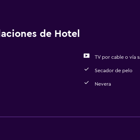
alaciones de Hotel
TV por cable o vía s
Secador de pelo
Nevera
Sistema de entretenimi
TV por cable o vía satéli
Comedor