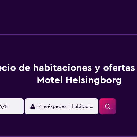
rarte una estancia muy agradable. Todas ellas ofrecen un ba
ada en la principal zona de compras de la ciudad. Se encuent
tion, que ofrecen buenas comunicaciones con Helsingborg y l
ecio de habitaciones y ofertas
Motel Helsingborg
14/8
2 huéspedes, 1 habitación