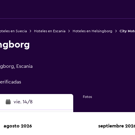
oteles en Suecia
Hoteles en Escania
Hoteles en Helsingborg
City Mot
ingborg
ngborg, Escania
verificadas
Fotos
vie. 14/8
agosto 2026
septiembre 202