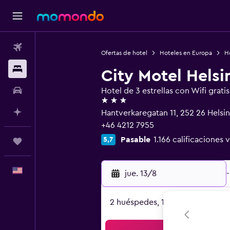
Vuelos
Ofertas de hotel
Hoteles en Europa
H
Alojamientos
City Motel Hels
Autos
Hotel de 3 estrellas con Wifi gratis
3 estrellas
Planifica con IA
Hantverkaregatan 11, 252 26 Helsi
+46 4212 7955
Pasable
1.166 calificaciones 
5,7
Trips
Español
jue. 13/8
-
2 huéspedes, 1 habitación