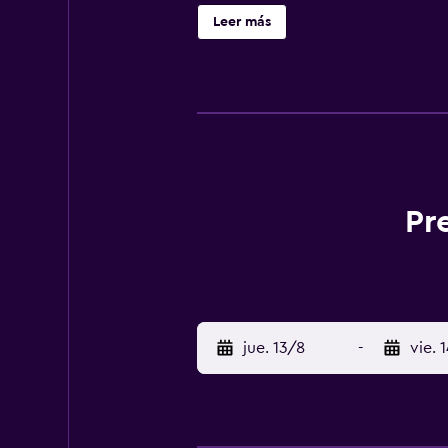
comodidades necesarias para asegu
Leer más
City Hotell Helsingborg está ubic
Central Station y Knutpunkten Sta
Pr
jue. 13/8
-
vie. 