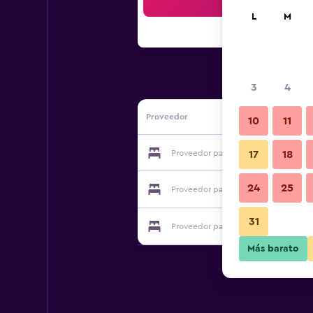
Bus
L
M
3
4
Proveedor
10
11
Proveedor para City Motel Helsingb
17
18
24
25
Proveedor para City Motel Helsingb
31
Proveedor para City Motel Helsingb
Más barato