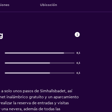
iones
Ubicación
g
8,5
6,5
6,5
 a solo unos pasos de Simhallsbadet, así
ernet inalámbrico gratuito y un aparcamiento
alizar la reserva de entradas y visitas
y una nevera, además de todas las