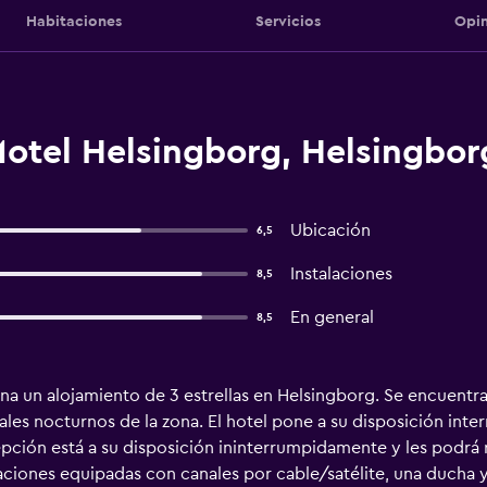
Habitaciones
Servicios
Opin
Motel Helsingborg, Helsingbor
Ubicación
6,5
Instalaciones
8,5
En general
8,5
a un alojamiento de 3 estrellas en Helsingborg. Se encuentra
ales nocturnos de la zona. El hotel pone a su disposición int
pción está a su disposición ininterrumpidamente y les podrá re
taciones equipadas con canales por cable/satélite, una ducha 