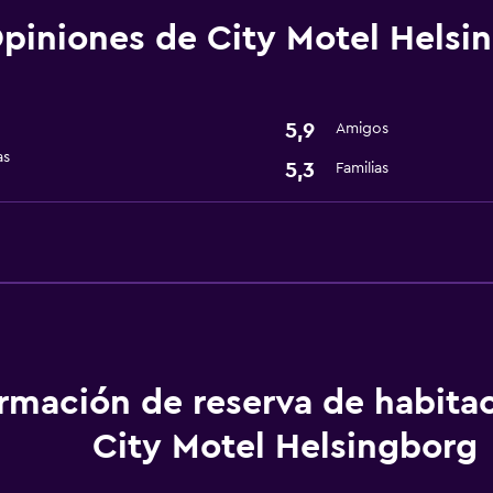
Nevera
piniones de City Motel Helsi
Servicios básicos
Wifi gratis
5,9
Amigos
as
5,3
Familias
ormación de reserva de habita
City Motel Helsingborg