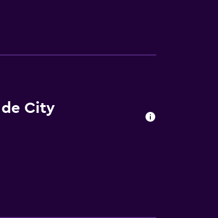
ño privado que incluye un secador de pelo.
ra a 20 minutos andando de Helsingborg
a zona de alrededores.
 de City