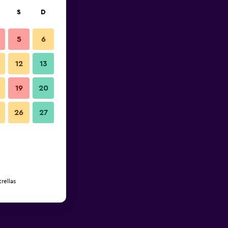
S
D
5
6
12
13
19
20
26
27
rellas