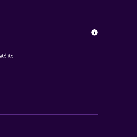
atélite
ento
te