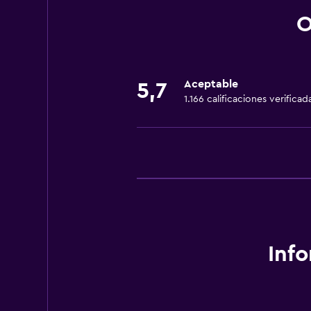
Secador de pelo
O
Servicios y facilidades
Recepción 24 horas
Aceptable
5,7
1.166 calificaciones verificad
Inf