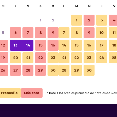
car
M
J
V
S
D
L
M
M
J
V
1
2
1
2
3
4
5
6
7
8
9
7
8
9
10
11
12
13
14
15
16
14
15
16
17
18
Ver precios
org
19
20
21
22
23
21
22
23
24
25
26
27
28
29
30
28
29
30
Ver precios
org
Ver precios
org
Promedio
Más caro
En base a los precios promedio de hoteles de 3 est