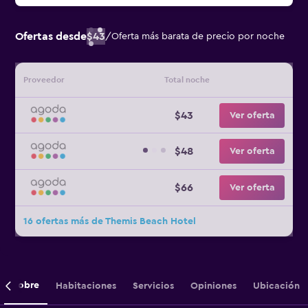
Ofertas desde
$43
/
Oferta más barata de precio por noche
Proveedor
Total noche
$43
Ver oferta
$48
Ver oferta
$66
Ver oferta
16 ofertas más de Themis Beach Hotel
Sobre
Habitaciones
Servicios
Opiniones
Ubicación