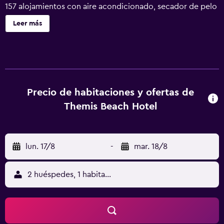
157 alojamientos con aire acondicionado, secador de pelo
y cortinas opacas. Las habitaciones disponen de balcón o
Leer más
patio con mobiliario. Se ofrece televisión por satélite. Los
baños están equipados con ducha con cabezal de ducha
tipo lluvia. Este hotel en Hersonissos ofrece acceso a
Internet wifi gratis. Entre las comodidades especialmente
pensadas para las personas en viaje de negocios se
incluyen escritorio, sillas de oficina y teléfono. Se ofrece
Precio de habitaciones y ofertas de
servicio de limpieza todos los días. En el alojamiento hay
Themis Beach Hotel
piscina al aire libre y piscina infantil. Otros servicios de
ocio y esparcimiento incluyen una pista de tenis al aire
libre. Se pueden practicar las actividades de ocio y
lun. 17/8
-
mar. 18/8
esparcimiento que se indican más abajo en las
instalaciones o cerca del alojamiento (es posible que se
aplique un recargo).
2 huéspedes, 1 habitación