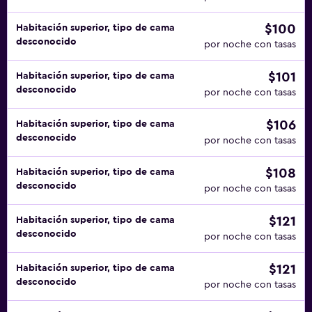
opciones disponibles de alimentos envueltos por
separado Hay opciones disponibles de alimentos
$100
Habitación superior, tipo de cama
envueltos por separado para el desayuno Hay opciones
desconocido
por noche con tasas
disponibles de alimentos envueltos por separado para el
almuerzo Hay opciones disponibles de alimentos
$101
Habitación superior, tipo de cama
envueltos por separado para la cena Hay opciones
desconocido
por noche con tasas
disponibles de alimentos envueltos por separado en el
servicio a la habitación Tiempo que deja pasar la
$106
Habitación superior, tipo de cama
propiedad entre cada nueva estadía: 24 horas Se mide la
desconocido
por noche con tasas
temperatura del personal con regularidad Hay revisiones
de temperatura disponibles para los huéspedes Las
$108
Habitación superior, tipo de cama
sábanas y toallas se lavan a una temperatura mínima de 60
desconocido
por noche con tasas
°C Las superficies donde hay más contacto se limpian con
desinfectante La propiedad asegura que está
$121
Habitación superior, tipo de cama
implementando medidas de seguridad para los huéspedes
desconocido
por noche con tasas
Check-out sin contacto disponible
$121
Habitación superior, tipo de cama
desconocido
por noche con tasas