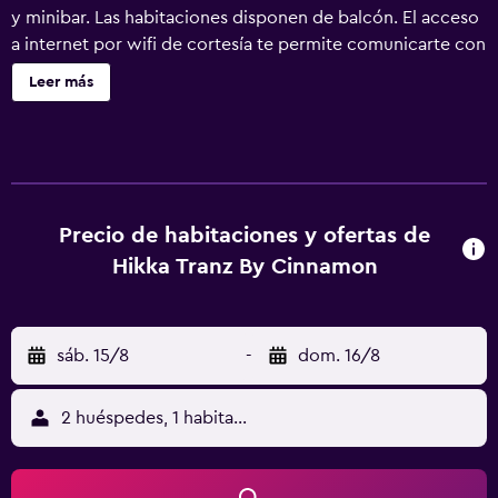
y minibar. Las habitaciones disponen de balcón. El acceso
a internet por wifi de cortesía te permite comunicarte con
los tuyos, y en tus ratos libres podrás entretenerte con la
Leer más
televisión LCD de 32 pulgadas con canales por cable. El
baño privado con ducha dispone de artículos de tocador
gratuitos y secador de pelo. Servicios Elige entre las
distintas instalaciones recreativas, que incluyen una
piscina al aire libre y una bañera de hidromasaje. Otros
servicios de este hotel incluyen acceso a internet por wifi
Precio de habitaciones y ofertas de
gratuito, servicios de concierge y servicio de
Hikka Tranz By Cinnamon
organización de bodas. Serivicos de negocios y otros
Tendrás servicio de tintorería/lavandería, servicio de
recepción las 24 horas y personal multilingüe a tu
sáb. 15/8
-
dom. 16/8
disposición. Por un cargo menor, podrás aprovechar
distintos beneficios, como traslado al aeropuerto (ida y
vuelta) disponible previa solicitud y valet parking gratis.
2 huéspedes, 1 habitación
Ubicación del establecimiento Con una conveniente
ubicación en Hikkaduwa, en la playa, Hikka Tranz by