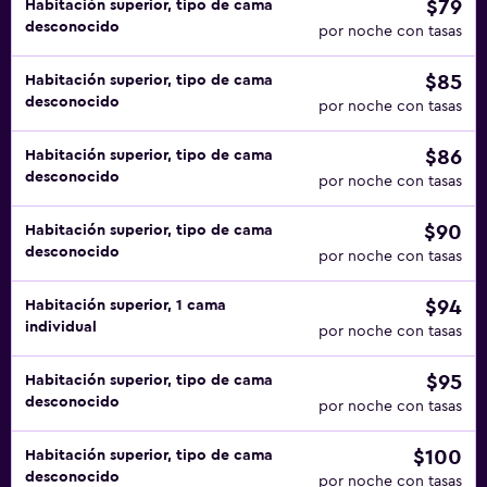
$79
Habitación superior, tipo de cama
adicionales. Los huéspedes deberán proporcionar a la
desconocido
por noche con tasas
propiedad los datos de su llegada antes de emprender el
viaje utilizando la información de contacto que figura en la
$85
Habitación superior, tipo de cama
confirmación de la reservación. El personal de recepción
desconocido
por noche con tasas
recibirá a los huéspedes al momento de su llegada. Check-
Out El Checkout se realiza a las mediodía Mascotas No se
$86
Habitación superior, tipo de cama
aceptan mascotas No se aceptan animales de servicio
desconocido
por noche con tasas
Instrucciones Generales Sin camas plegables/extra
disponibles Green Globe La propiedad se limpia con
$90
Habitación superior, tipo de cama
desinfectante El personal usa equipo de protección
desconocido
por noche con tasas
personal Hay vestimenta de protección disponible para
huéspedes Hay cubrebocas disponibles para huéspedes
$94
Habitación superior, 1 cama
individual
Hay guantes disponibles para huéspedes Hay paneles
por noche con tasas
entre los huéspedes y el personal en las áreas de contacto
$95
Habitación superior, tipo de cama
principales Se proporciona gel para manos gratis a los
desconocido
por noche con tasas
huéspedes Se implementan medidas de distanciamiento
social en la propiedad La propiedad asegura que está
$100
Habitación superior, tipo de cama
implementando medidas para reforzar la limpieza Hay
desconocido
por noche con tasas