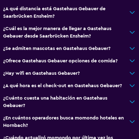
Reproductor de DVD
¿A qué distancia está Gastehaus Gebauer de
Saarbrücken Ensheim?
Aire libre
Terraza
¿Cuál es la mejor manera de llegar a Gastehaus
Gebauer desde Saarbrücken Ensheim?
Terraza/patio
¿Se admiten mascotas en Gastehaus Gebauer?
Lavandería
¿Ofrece Gastehaus Gebauer opciones de comida?
Lavandería
¿Hay wifi en Gastehaus Gebauer?
Plancha y tabla de planchar
¿A qué hora es el check-out en Gastehaus Gebauer?
Comedor
¿Cuánto cuesta una habitación en Gastehaus
Tetera/cafetera
Gebauer?
Nevera
¿En cuántos operadores busca momondo hoteles en
Hornbach?
Servicios básicos
¿Cuándo actualizó momondo por última vez los