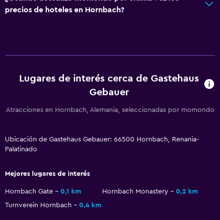
Wifi gratis
precios de hoteles en Hornbach?
Internet
Habitación
Despertador
Lugares de interés cerca de Gastehaus
Zona de trabajo
Gebauer
Escritorio
Atracciones en Hornbach, Alemania, seleccionadas por momondo
Salud y seguridad
Ubicación de Gastehaus Gebauer: 66500 Hornbach, Renania-
Caja fuerte
Palatinado
Mejores lugares de interés
Hornbach Gate
0,1 km
Hornbach Monastery
0,2 km
Turnverein Hornbach
0,4 km