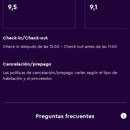
Mascotas permitidas bajo consulta (pueden aplicar cargos
9,5
9,1
extra)
Áreas designadas para fumadores
Servicios y facilidades
Check-in/Check-out
Servicio de despertador
Check-in después de las 15:00 - Check-out antes de las 11:00
Check-out exprés
Servicio de habitaciones
Cancelación/prepago
Las políticas de cancelación/prepago varían según el tipo de
Estacionamiento y transporte
habitación y el proveedor.
Traslado aeropuerto
Estacionamiento gratuito
Sistema de entretenimiento
Preguntas frecuentes
Reproductor de CD