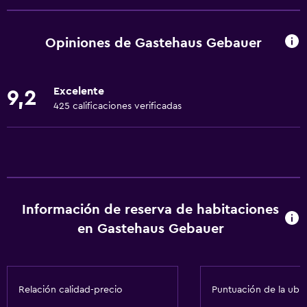
Senderismo
Bolera
Opiniones de Gastehaus Gebauer
Bicicletas
Mesa de billar
Excelente
9,2
Ciclismo
425 calificaciones verificadas
Baño
Tina de baño
Secador de pelo
Ducha
Información de reserva de habitaciones
Baño privado
en Gastehaus Gebauer
Accesibilidad y adecuación
Para no fumadores
Relación calidad-precio
Puntuación de la ubi