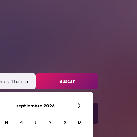
Buscar
des, 1 habitación
septiembre 2026
M
M
J
V
S
D