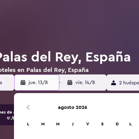
Palas del Rey, España
teles en Palas del Rey, España
jue. 13/8
-
vie. 14/8
2 huéspe
agosto 2026
s de opciones de hoteles y alojamientos.
L
M
M
J
V
S
D
L