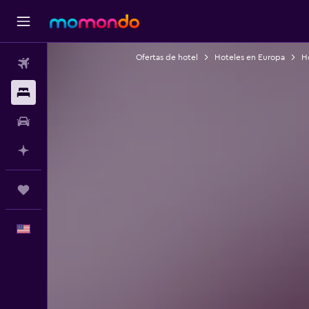
Ofertas de hotel
Hoteles en Europa
H
Vuelos
Alojamientos
Autos
Planifica con IA
Trips
Español