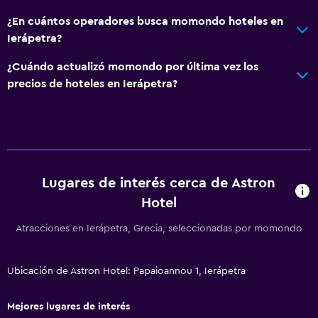
Artículos de aseo gratis
¿En cuántos operadores busca momondo hoteles en
Champú
Ierápetra?
Alarma de humo
¿Cuándo actualizó momondo por última vez los
Calefacción
precios de hoteles en Ierápetra?
Gel de ducha
Aire acondicionado
Papeleras
Comedor
Lugares de interés cerca de Astron
Copas
Hotel
Minibar
Atracciones en Ierápetra, Grecia, seleccionadas por momondo
Menús para dietas especiales (bajo petición)
Bar de tapas
Ubicación de Astron Hotel: Papaioannou 1, Ierápetra
Restaurante
Mejores lugares de interés
Bar/lounge