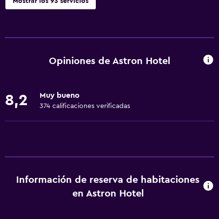
Mostrar los 93 servicios
Servicios y facilidades
Salas de conferencia
Cajero automático/banco
Opiniones de Astron Hotel
Centro de negocios
Renta de autos
Muy bueno
8,2
Servicio de despertador
374 calificaciones verificadas
Servicio de conserjería
Caja fuerte
Cambio de divisas
Instalaciones para reuniones
Información de reserva de habitaciones
Servicio de habitaciones
en Astron Hotel
Mostrador de información turística
Acceso con tarjeta