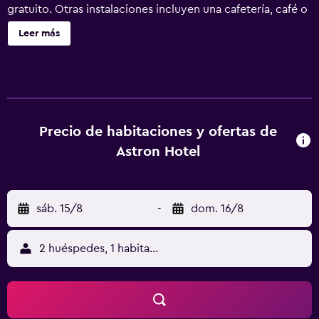
gratuito. Otras instalaciones incluyen una cafetería, café o
té en las zonas comunes y salas de tratamientos o masajes.
Leer más
Astron Hotel ofrece 66 alojamientos con minibar y caja
fuerte. Se ofrece una televisión LCD de 26 pulgadas con
canales por satélite. Los baños están equipados con
ducha, artículos de higiene personal gratuitos y secador
de pelo. Este hotel en Ierápetra ofrece acceso a Internet
wifi gratis. Entre las comodidades especialmente
Precio de habitaciones y ofertas de
pensadas para las personas en viaje de negocios se
Astron Hotel
incluyen escritorio, sillas de oficina y teléfono. Es posible
solicitar juegos de cama hipoalergénicos y tabla de
planchar con plancha. Se ofrece servicio de limpieza
sáb. 15/8
-
dom. 16/8
todos los días. Se pueden practicar las actividades de ocio
y esparcimiento que se indican más abajo en las
instalaciones o cerca del alojamiento (es posible que se
2 huéspedes, 1 habitación
aplique un recargo).