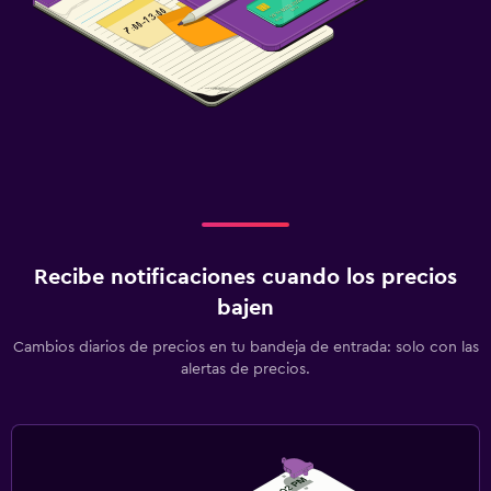
Spa
Masajes
Spa
Estacionamiento y transporte
Traslado al aeropuerto (con cargos)
Ideal para familias
Recibe notificaciones cuando los precios
bajen
Cuna/cama nido disponibles
Cambios diarios de precios en tu bandeja de entrada: solo con las
alertas de precios.