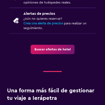
opiniones de huéspedes reales.
TV de pantalla plana
Biblioteca
Alertas de precios
¿Aún no quieres reservar?
Sala de estar/TV compartida
Crea una alerta de precios
para realizar un
TV por cable o vía satélite
seguimiento.
TV
Lavandería
Buscar ofertas de hotel
Lavandería
Servicio de planchado
Servicios de lavandería/tintorería
Plancha y tabla de planchar
Una forma más fácil de gestionar
Salud y seguridad
tu viaje a Ierápetra
Limpieza diaria