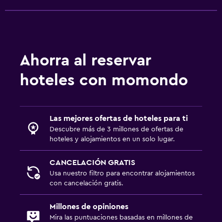
Gorro de baño
Secador de pelo
Aseo
Papel higiénico
Ahorra al reservar
Baño privado
hoteles con momondo
Actividades
Senderismo
Las mejores ofertas de hoteles para ti
Bicicletas
Descubre más de 3 millones de ofertas de
hoteles y alojamientos en un solo lugar.
Ciclismo
Submarinismo
CANCELACIÓN GRATIS
Usa nuestro filtro para encontrar alojamientos
Buceo
con cancelación gratis.
Buceo
Millones de opiniones
Mira las puntuaciones basadas en millones de
Sistema de entretenimiento