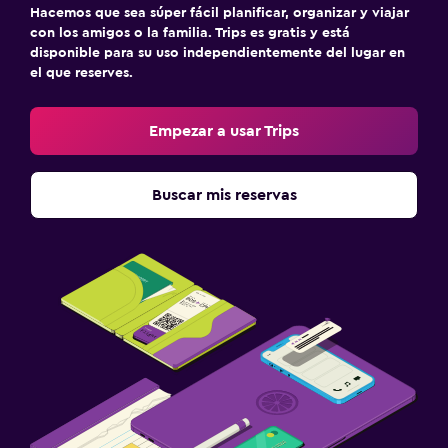
Botiquín de primeros auxilios
Hacemos que sea súper fácil planificar, organizar y viajar
con los amigos o la familia. Trips es gratis y está
Cámaras CCTV en zonas comunes
disponible para su uso independientemente del lugar en
Seguridad las 24 horas
el que reserves.
Aire libre
Empezar a usar Trips
Terraza/patio
Terraza
Buscar mis reservas
Habitación
Enchufe cerca de la cama
Armario o clóset
Zona de trabajo
Fax/fotocopiadora
Escritorio