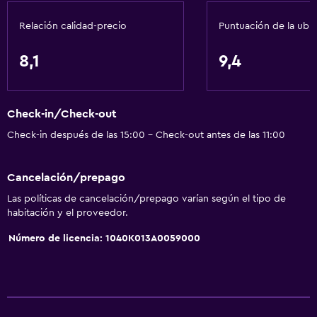
Masaje de pies
Relación calidad-precio
Puntuación de la ubi
Check-out exprés
Botella de agua
8,1
9,4
Check-in/check-out privado
Recepción 24 horas
Check-in/Check-out
Check-in después de las 15:00 - Check-out antes de las 11:00
General
Ventana
Cancelación/prepago
Acceso a la playa
Las políticas de cancelación/prepago varían según el tipo de
Habitaciones familiares
habitación y el proveedor.
Vista al mar
Número de licencia: 1040K013A0059000
Vista al jardín
Sofá
Habitaciones insonorizadas