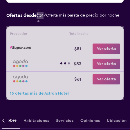
Ofertas desde
$51
/
Oferta más barata de precio por noche
Proveedor
Total noche
$51
Ver oferta
$53
Ver oferta
$61
Ver oferta
13 ofertas más de Astron Hotel
Sobre
Habitaciones
Servicios
Opiniones
Ubicación