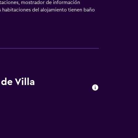
itaciones, mostrador de información
Las habitaciones del alojamiento tienen baño
 la ciudad. Todas las habitaciones de este
aliano. Botanical Garden La Mortella está a
acional de Nápoles) está a 43 km.
de Villa