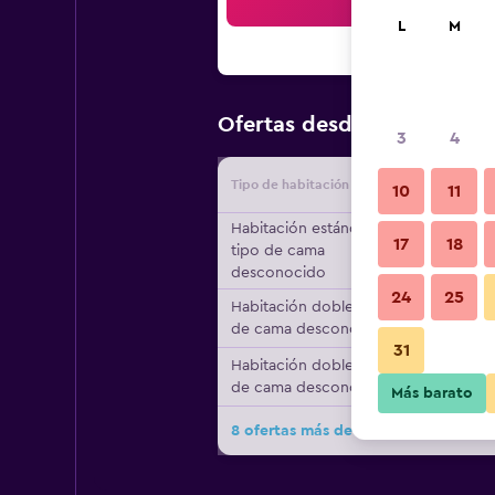
Bus
L
M
$43
Ofertas desde
/
Oferta má
3
4
Tipo de habitación
Proveedo
10
11
Habitación estándar,
17
18
tipo de cama
desconocido
24
25
Habitación doble, tipo
de cama desconocido
31
Habitación doble, tipo
de cama desconocido
Más barato
8 ofertas más de Villa Diana Rooms