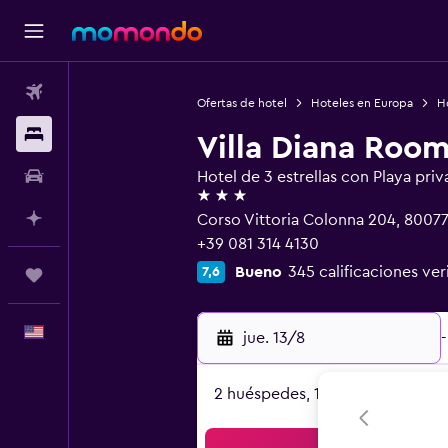
Vuelos
Ofertas de hotel
Hoteles en Europa
Ho
Alojamientos
Villa Diana Roo
Autos
Hotel de 3 estrellas con Playa priv
3 estrellas
Planifica con IA
Corso Vittoria Colonna 204, 80077
+39 081 314 4130
Bueno
345 calificaciones ver
7,6
Trips
Español
jue. 13/8
-
2 huéspedes, 1 habitación