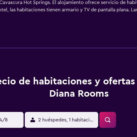
Cavascura Hot Springs. El alojamiento ofrece servicio de hab
otel, las habitaciones tienen armario y TV de pantalla plana. 
seo gratuitos, y algunas habitaciones también incluyen vistas a
ado y escritorio. En Villa Diana Rooms se sirve un desayuno it
Hot Spring Bay está a 15 km. El aeropuerto (Aeropuerto intern
ecio de habitaciones y ofertas 
Diana Rooms
14/8
2 huéspedes, 1 habitación