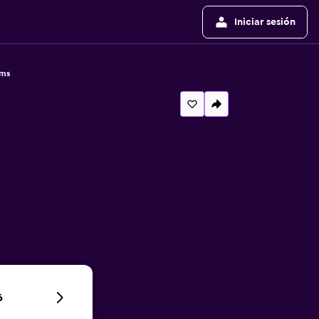
Iniciar sesión
oms
6