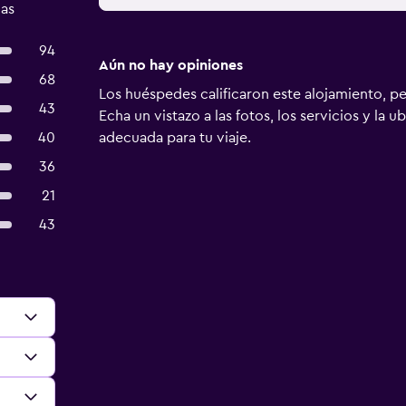
das
94
Aún no hay opiniones
68
Los huéspedes calificaron este alojamiento, p
43
Echa un vistazo a las fotos, los servicios y la u
40
adecuada para tu viaje.
36
21
43