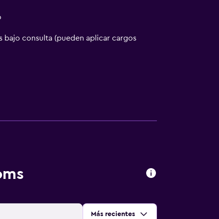
o
 bajo consulta (pueden aplicar cargos
ooms
Ordenar por
:
Más recientes