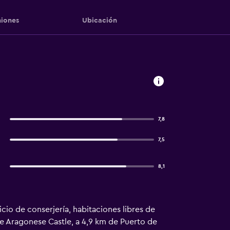
iones
Ubicación
7,8
7,5
8,1
icio de conserjería, habitaciones libres de
 de Aragonese Castle, a 4,9 km de Puerto de