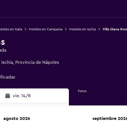
teles en Italia
Hoteles en Campania
Hoteles en Ischia
Villa Diana Ro
ms
ada
 Ischia, Provincia de Nápoles
ificadas
Fotos
vie. 14/8
agosto 2026
septiembre 202