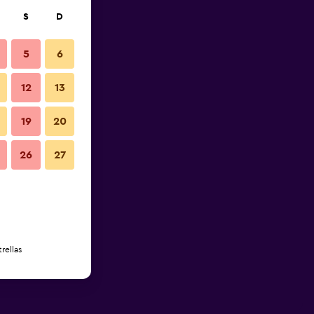
S
D
5
6
12
13
19
20
26
27
rellas