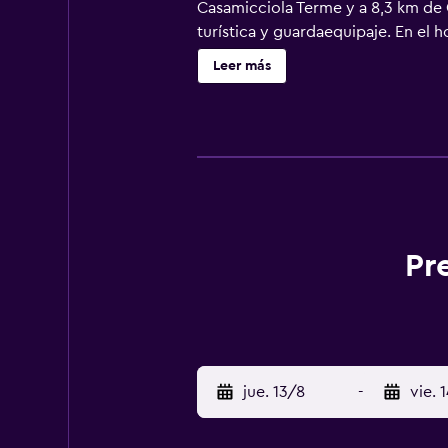
Casamicciola Terme y a 8,3 km de 
turística y guardaequipaje. En el h
privado con bidet y artículos de a
Leer más
alojamiento tienen aire acondicion
8,5 km del alojamiento, y Sorgeto 
Pr
jue. 13/8
-
vie. 