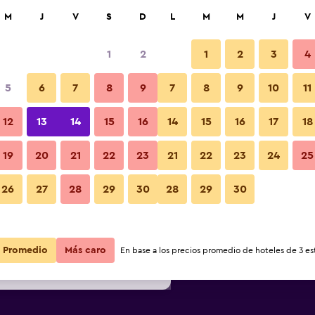
car
M
J
V
S
D
L
M
M
J
V
1
2
1
2
3
4
s barata de precio por noche
5
6
7
8
9
7
8
9
10
11
r
Total noche
12
13
14
15
16
14
15
16
17
18
19
20
21
22
23
21
22
23
24
25
$43
Ver oferta
26
27
28
29
30
28
29
30
$53
Ver oferta
$61
Ver oferta
Promedio
Más caro
En base a los precios promedio de hoteles de 3 est