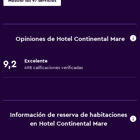
Mostrar los 97 servicios
Servicios y facilidades
Renta de autos
Servicio de despertador
Opiniones de Hotel Continental Mare
Servicio de conserjería
Cambio de divisas
Excelente
9,2
Instalaciones para reuniones
498 calificaciones verificadas
Boletos de transporte público
Servicio de habitaciones
Mostrador de información turística
Acceso con llave
Información de reserva de habitaciones
Masaje de pies
en Hotel Continental Mare
Check-in/check-out privado
Recepción 24 horas