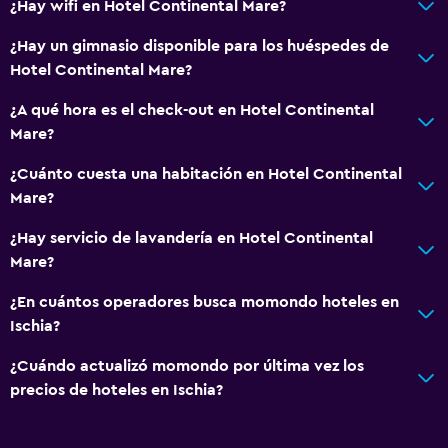
Papeleras
¿Hay wifi en Hotel Continental Mare?
¿Hay un gimnasio disponible para los huéspedes de
Baño
Hotel Continental Mare?
Secador de pelo
¿A qué hora es el check-out en Hotel Continental
Baño privado
Mare?
Ducha
¿Cuánto cuesta una habitación en Hotel Continental
Gorro de baño
Mare?
Tina de baño
¿Hay servicio de lavandería en Hotel Continental
Bidé
Mare?
Aseo
¿En cuántos operadores busca momondo hoteles en
Papel higiénico
Ischia?
¿Cuándo actualizó momondo por última vez los
Comedor
precios de hoteles en Ischia?
Almuerzos para llevar
Menús para dietas especiales (bajo petición)