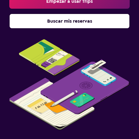
Empezar a usar Trips
Habitación
Buscar mis reservas
Sofá cama
Perchero
Armario o clóset
Accesibilidad y adecuación
Áreas designadas para fumadores
Habitaciones para no fumadores disponibles
Zona de trabajo
Fax/fotocopiadora
Escritorio
Gimnasio