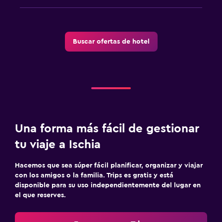
Jardín
Terraza/patio
Sillas de playa
Buscar ofertas de hotel
Terraza
Ideal para familias
Cuidado de niños o guardería
Cuna/cama nido disponibles
Comidas para niños
Una forma más fácil de gestionar
Equipo infantil para zona de juegos al aire libre
tu viaje a Ischia
Hacemos que sea súper fácil planificar, organizar y viajar
Lavandería
con los amigos o la familia. Trips es gratis y está
Lavandería
disponible para su uso independientemente del lugar en
el que reserves.
Servicio de planchado
Servicios de lavandería/tintorería