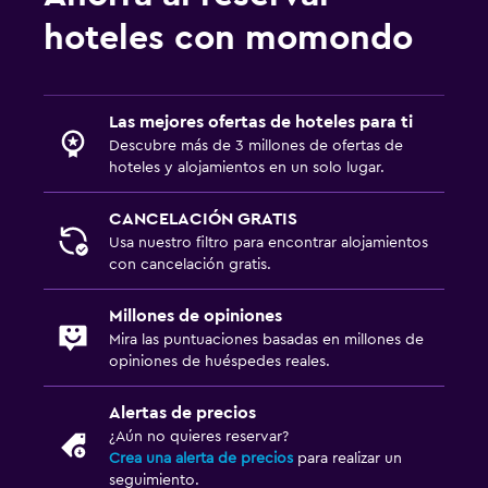
hoteles con momondo
Estacionamiento y transporte
Traslado al aeropuerto (con cargos)
Las mejores ofertas de hoteles para ti
Estacionamiento gratuito
Descubre más de 3 millones de ofertas de
Estacionamiento privado
hoteles y alojamientos en un solo lugar.
Servicio de traslado (gratis)
CANCELACIÓN GRATIS
Usa nuestro filtro para encontrar alojamientos
Sistema de entretenimiento
con cancelación gratis.
TV de pantalla plana
Millones de opiniones
TV por cable o vía satélite
Mira las puntuaciones basadas en millones de
Sala de estar/TV compartida
opiniones de huéspedes reales.
TV
Alertas de precios
¿Aún no quieres reservar?
Aire libre
Crea una alerta de precios
para realizar un
seguimiento.