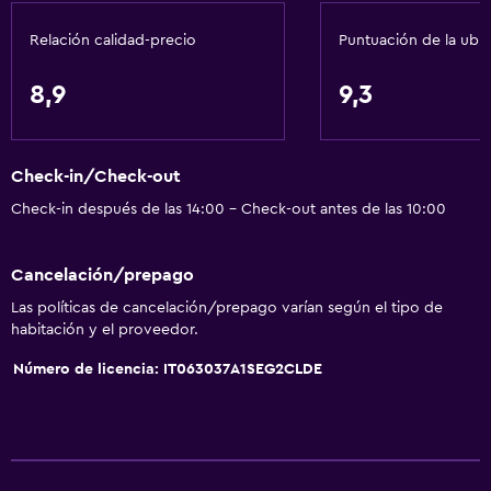
Caja fuerte
Relación calidad-precio
Puntuación de la ubi
General
8,9
9,3
Habitaciones familiares
Vista al jardín
Check-in/Check-out
Vista al patio interior
Check-in después de las 14:00 - Check-out antes de las 10:00
Posibilidad de habitaciones conectadas
Vista a la piscina
Cancelación/prepago
Espacio de almacenamiento
Las políticas de cancelación/prepago varían según el tipo de
Vista al mar
habitación y el proveedor.
Zona de estar
Número de licencia: IT063037A1SEG2CLDE
Pantuflas
Sofá
Teléfono