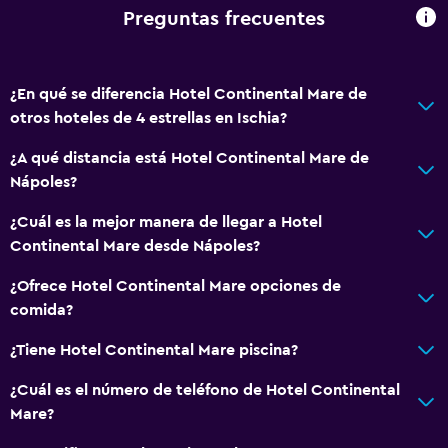
Piso de mosaico/mármol
Preguntas frecuentes
Servicios básicos
¿En qué se diferencia Hotel Continental Mare de
Wifi disponible en todas las instalaciones
otros hoteles de 4 estrellas en Ischia?
Internet
¿A qué distancia está Hotel Continental Mare de
Extinguidor
Nápoles?
Artículos de aseo gratis
¿Cuál es la mejor manera de llegar a Hotel
Alarma de humo
Continental Mare desde Nápoles?
Calefacción
¿Ofrece Hotel Continental Mare opciones de
Aire acondicionado
comida?
Wifi gratis
¿Tiene Hotel Continental Mare piscina?
Toallas
Champú
¿Cuál es el número de teléfono de Hotel Continental
Mare?
Gel de ducha