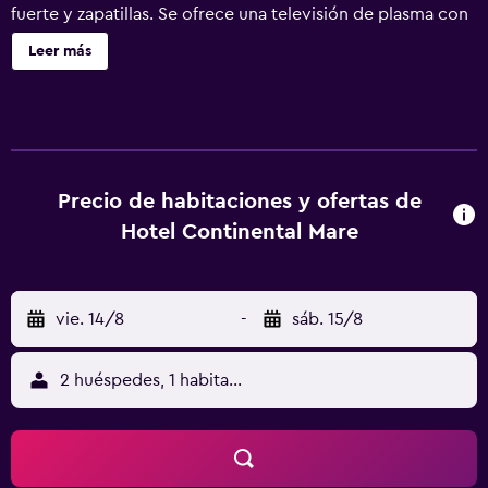
fuerte y zapatillas. Se ofrece una televisión de plasma con
canales por satélite. Los baños están equipados con
Leer más
bañera o ducha y bidé. Los huéspedes pueden navegar
por la web gracias a nuestro acceso a Internet wifi gratis.
Los servicios para las personas de negocios incluyen
escritorio y teléfono. Se ofrece servicio de limpieza todos
los días. Los servicios de ocio y esparcimiento en este
hotel incluyen una piscina al aire libre y gimnasio. Se
Precio de habitaciones y ofertas de
pueden practicar las actividades de ocio y esparcimiento
Hotel Continental Mare
que se indican más abajo en las instalaciones o cerca del
alojamiento (es posible que se aplique un recargo).
vie. 14/8
-
sáb. 15/8
2 huéspedes, 1 habitación