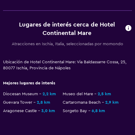
Restaurante
Bar/lounge
Lugares de interés cerca de Hotel
La comida se puede entregar en el alojamiento
Continental Mare
Minibar
Bar de tapas
Atracciones en Ischia, Italia, seleccionadas por momondo
Desayuno en la habitación
Ubicación de Hotel Continental Mare: Via Baldassarre Cossa, 25,
80077 Ischia, Provincia de Nápoles
Piscina y spa
Piscina climatizada
Mejores lugares de interés
Spa
Diocesan Museum
2,2 km
Museo del Mare
2,5 km
Piscina al aire libre
Guevara Tower
2,8 km
Cartaromana Beach
2,9 km
Piscina con vista
Aragonese Castle
3,0 km
Sorgeto Bay
6,8 km
Piscina privada
Masajes