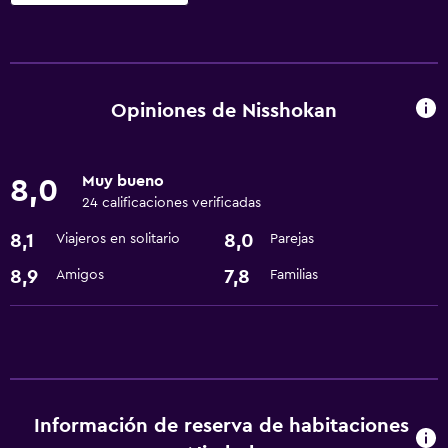
Servicios básicos
Wifi gratis
Calefacción
Opiniones de Nisshokan
Aire acondicionado
Artículos de aseo gratis
Muy bueno
8,0
24 calificaciones verificadas
Comedor
8,1
8,0
Viajeros en solitario
Parejas
Nevera
8,9
7,8
Amigos
Familias
Actividades
Tienda de regalos
General
Información de reserva de habitaciones
Pantuflas