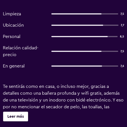
Limpieza
7,5
Ubicación
7,7
Personal
8,5
Relación calidad-
7,5
precio
En general
7,6
Te sentirás como en casa, o incluso mejor, gracias a
detalles como una bañera profunda y wifi gratis, además
de una televisión y un inodoro con bidé electrónico. Y eso
por no mencionar el secador de pelo, las toallas, las
zapatillas y la caja fuerte.
Leer más