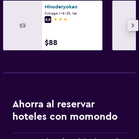
Hinoderyokan
Fukiage 1-8-35, Ise
3 estrellas
8,8
$88
Ahorra al reservar
hoteles con momondo