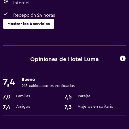
Internet
Recepción 24 horas
Mostrar los 4 servicios
Servicios y facilidades
Servicio de habitaciones
Recepción 24 horas
Opiniones de Hotel Luma
Estacionamiento y transporte
Bueno
7,4
Traslado aeropuerto
215 calificaciones verificadas
7,0
7,5
Familias
Parejas
Servicios básicos
Internet
7,4
7,3
Amigos
Viajeros en solitario