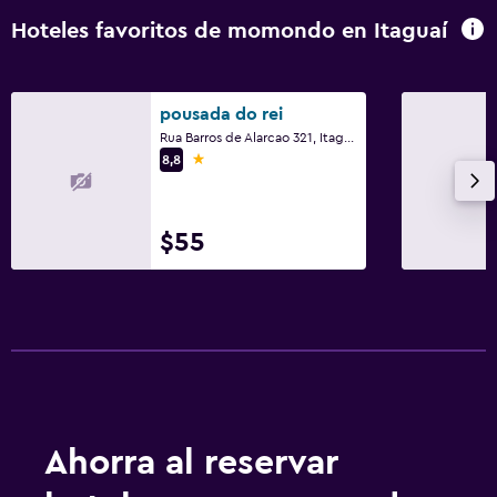
Hoteles favoritos de momondo en Itaguaí
pousada do rei
Rua Barros de Alarcao 321, Itaguaí
1 estrella
8,8
$55
Ahorra al reservar