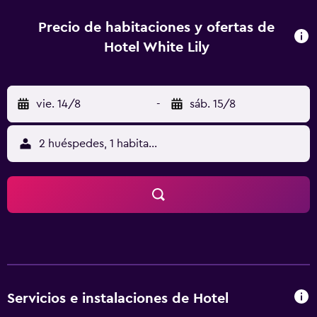
cable/satélite, una tetera/cafetera y una ducha, además
de todas las comodidades necesarias para asegurarte una
Precio de habitaciones y ofertas de
estancia cómoda. Todas ellas disponen de acceso a
Hotel White Lily
internet en las habitaciones, agua embotellada y un
ventilador de techo. Los huéspedes que deseen probar un
buen lugar para disfrutar de sus comidas, pero que
vie. 14/8
-
sáb. 15/8
prefieran quedarse cerca del alojamiento, en la misma
propiedad tienen a su disposición un restaurante, que
abre todos los días para comer y cenar. El establecimiento
2 huéspedes, 1 habitación
ofrece una base estupenda para visitar lugares de interés
cercanos, como Amer Fort, además de para disfrutar de
todo lo que ofrece la zona. Asimismo, Jantar Mantar, Hawa
Mahal y City Palace quedan a solo un trayecto de diez
minutos en coche desde la propiedad.
Servicios e instalaciones de Hotel