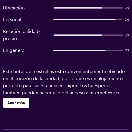
Ubicación
7,0
Personal
9,0
Relación calidad-
7,0
precio
En general
7,5
Este hotel de 3 estrellas está convenientemente ubicado
en el corazón de la ciudad, por lo que es un alojamiento
perfecto para su estancia en Jaipur. Los huéspedes
también pueden hacer uso del acceso a internet Wi-Fi
gratuito. Hotel White Lily pone a su disposición recepción
Leer más
24 horas, registros de entrada y salida exprés y un servicio
de guardaequipajes. Se ofrece un servicio de traslados al
aeropuerto y servicio de tintorería, previa petición. El
hotel dispone de habitaciones equipadas con canales por