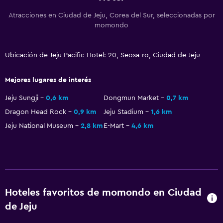
Atracciones en Ciudad de Jeju, Corea del Sur, seleccionadas por
Estacionamiento y transporte
momondo
Carga de vehículos eléctricos
Estacionamiento gratuito
Ubicación de Jeju Pacific Hotel: 20, Seosa-ro, Ciudad de Jeju -
Estacionamiento privado
Mejores lugares de interés
Sistema de entretenimiento
Jeju Sungji
0,6 km
Dongmun Market
0,7 km
Dragon Head Rock
0,9 km
Jeju Stadium
1,6 km
TV de pantalla plana
Jeju National Museum
2,8 km
E-Mart
4,6 km
TV por cable o vía satélite
TV
Piscina y spa
Masajes
Hoteles favoritos de momondo en Ciudad
de Jeju
Piscina