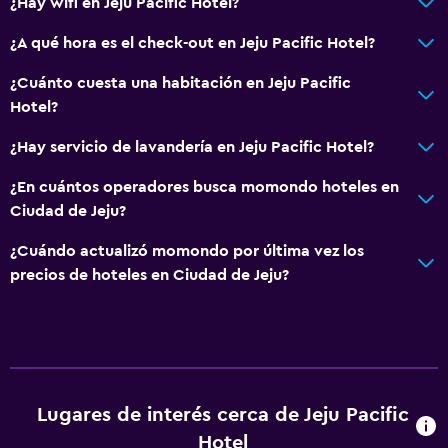
¿Hay wifi en Jeju Pacific Hotel?
Tetera eléctrica
¿A qué hora es el check-out en Jeju Pacific Hotel?
Minibar
¿Cuánto cuesta una habitación en Jeju Pacific
Menús para dietas especiales (bajo petición)
Hotel?
Restaurante
¿Hay servicio de lavandería en Jeju Pacific Hotel?
Tetera
¿En cuántos operadores busca momondo hoteles en
Nevera
Ciudad de Jeju?
Servicios básicos
¿Cuándo actualizó momondo por última vez los
precios de hoteles en Ciudad de Jeju?
Wifi gratis
Wifi disponible en todas las instalaciones
Internet
Calefacción
Aire acondicionado
Lugares de interés cerca de Jeju Pacific
Papeleras
Hotel