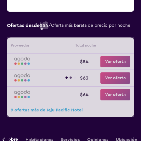
Ofertas desde
$54
/
Oferta más barata de precio por noche
Proveedor
Total noche
$54
Ver oferta
$63
Ver oferta
$64
Ver oferta
9 ofertas más de Jeju Pacific Hotel
Sobre
Habitaciones
Servicios
Opiniones
Ubicación