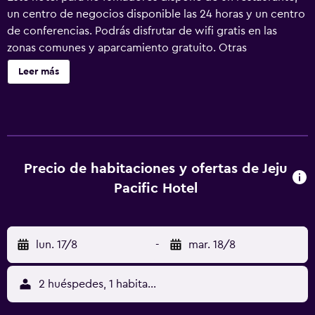
un centro de negocios disponible las 24 horas y un centro
de conferencias. Podrás disfrutar de wifi gratis en las
zonas comunes y aparcamiento gratuito. Otras
instalaciones incluyen una cafetería, un centro de
Leer más
negocios y servicio de tintorería. Jeju Pacific Hotel ofrece
177 alojamientos con aire acondicionado, minibar y caja
fuerte. Las habitaciones disponen de balcón. Las camas
están vestidas con ropa de cama de alta calidad. Se ofrece
una televisión de pantalla plana con canales por cable. Los
baños están equipados con ducha y bañera combinadas
Precio de habitaciones y ofertas de Jeju
con bañera profunda, albornoces, zapatillas y secador de
Pacific Hotel
pelo. Este hotel en Ciudad de Jeju ofrece acceso a
Internet wifi gratis. Se ofrece servicio de limpieza todos
los días.
lun. 17/8
-
mar. 18/8
2 huéspedes, 1 habitación