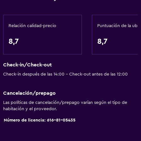
Servicios y facilidades
Relación calidad-precio
Puntuación de la ubi
Centro de negocios
Servicio de despertador
8,7
8,7
Caja fuerte
Cambio de divisas
Check-in/Check-out
Instalaciones para reuniones
Check-in después de las 14:00 - Check-out antes de las 12:00
Servicio de habitaciones
Acceso con tarjeta
Cancelación/prepago
Recepción 24 horas
Las políticas de cancelación/prepago varían según el tipo de
habitación y el proveedor.
Baño
Número de licencia: 616-81-05435
Ducha
Tina de baño