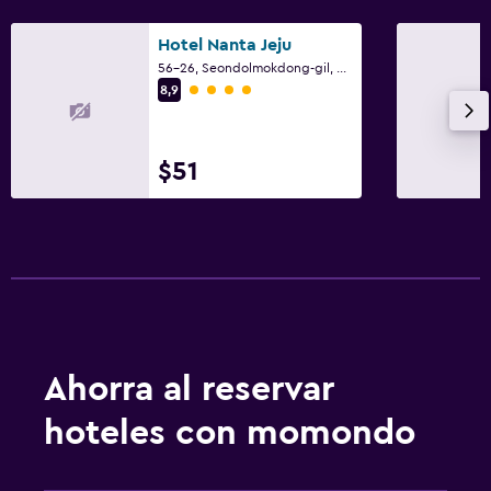
Habitación
Hotel Nanta Jeju
Perchero
56-26, Seondolmokdong-gil, Ciudad de Jeju
Categoría 4
8,9
Armario o clóset
Actividades
$51
Tienda de regalos
Compras
Salud y seguridad
Limpieza diaria
Caja fuerte
Ahorra al reservar
Aire libre
hoteles con momondo
Terraza