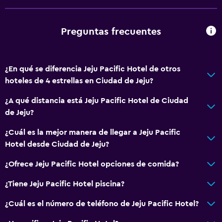
Secador de pelo
Aseo
Preguntas frecuentes
Papel higiénico
Albornoz
¿En qué se diferencia Jeju Pacific Hotel de otros
Baño privado
hoteles de 4 estrellas en Ciudad de Jeju?
Accesibilidad y adecuación
¿A qué distancia está Jeju Pacific Hotel de Ciudad
de Jeju?
Accesibilidad
Ascensor
¿Cuál es la mejor manera de llegar a Jeju Pacific
Hotel desde Ciudad de Jeju?
Estacionamiento accesible
Para no fumadores
¿Ofrece Jeju Pacific Hotel opciones de comida?
Inodoro con barras de apoyo
¿Tiene Jeju Pacific Hotel piscina?
Áreas designadas para fumadores
¿Cuál es el número de teléfono de Jeju Pacific Hotel?
Comedor