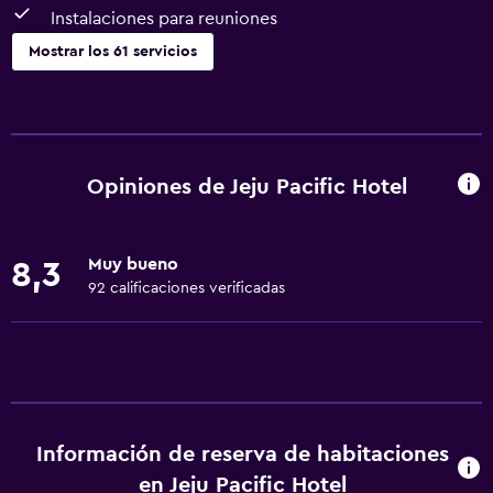
Instalaciones para reuniones
Mostrar los 61 servicios
General
Habitaciones familiares
Zona de estar
Opiniones de Jeju Pacific Hotel
Pantuflas
Sofá
Muy bueno
8,3
Habitaciones insonorizadas
92 calificaciones verificadas
Insonorización
Casilleros
Teléfono
Alfombrado
Información de reserva de habitaciones
Vista a la ciudad
en Jeju Pacific Hotel
Espacio de almacenamiento