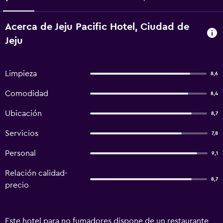
Acerca de Jeju Pacific Hotel, Ciudad de
Jeju
Limpieza
8,6
Comodidad
8,4
Ubicación
8,7
Servicios
7,8
Personal
9,1
Relación calidad-
8,7
precio
Este hotel para no fumadores dispone de un restaurante,