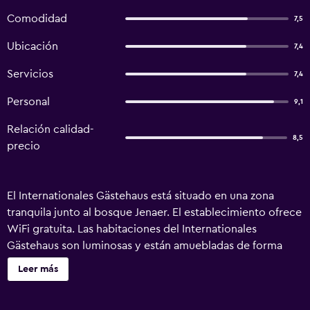
Comodidad
7,5
Ubicación
7,4
Servicios
7,4
Personal
9,1
Relación calidad-
8,5
precio
El Internationales Gästehaus está situado en una zona
tranquila junto al bosque Jenaer. El establecimiento ofrece
WiFi gratuita. Las habitaciones del Internationales
Gästehaus son luminosas y están amuebladas de forma
sencilla. La mayoría dispone de baño compartido. Todas
Leer más
las mañanas se sirve un desayuno buffet. El
establecimiento se encuentra a 8 minutos en coche del