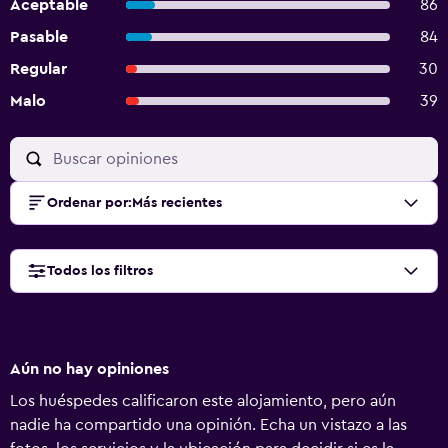
Aceptable
86
Pasable
84
Regular
30
Malo
39
Ordenar por
:
Más recientes
Todos los filtros
Aún no hay opiniones
Los huéspedes calificaron este alojamiento, pero aún
nadie ha compartido una opinión. Echa un vistazo a las