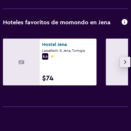
Hoteles favoritos de momondo en Jena
Hostel Jena
Lassallestr. 8, Jena, Turingia
1 estrella
8,4
$74