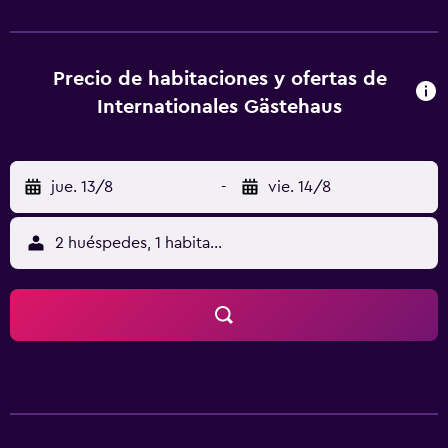
centro de Jena, que alberga los jardines botánicos y la
histórica Universidad Friedrich Schiller. La autopista A4 se
halla a 10 minutos en coche. El aparcamiento privado está
disponible de forma gratuita.
Precio de habitaciones y ofertas de
Internationales Gästehaus
jue. 13/8
-
vie. 14/8
2 huéspedes, 1 habitación