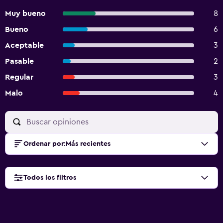
Muy bueno
8
Bueno
6
Aceptable
3
Pasable
2
Regular
3
Malo
4
Ordenar por
:
Más recientes
Todos los filtros