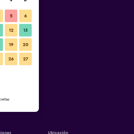
S
D
5
6
12
13
19
20
26
27
rellas
iones
Ubicación