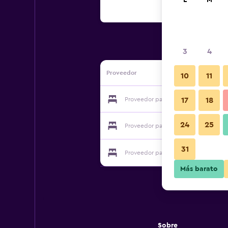
L
M
3
4
Proveedor
10
11
Proveedor para Royal Beach Pool Vill
17
18
24
25
Proveedor para Royal Beach Pool Vill
31
Proveedor para Royal Beach Pool Vill
Más barato
Sobre