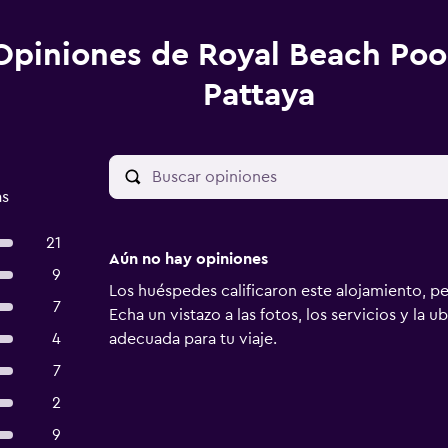
Opiniones de Royal Beach Pool
Pattaya
as
21
Aún no hay opiniones
9
Los huéspedes calificaron este alojamiento, p
7
Echa un vistazo a las fotos, los servicios y la u
4
adecuada para tu viaje.
7
2
9