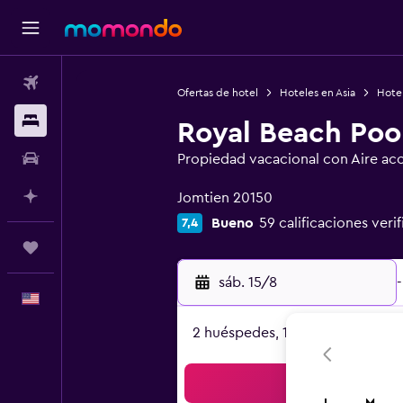
Vuelos
Ofertas de hotel
Hoteles en Asia
Hotel
Alojamientos
Royal Beach Pool
Autos
Propiedad vacacional con Aire ac
Categoría 0
Planifica con IA
Jomtien 20150
Bueno
59 calificaciones veri
7,4
Trips
sáb. 15/8
-
Español
2 huéspedes, 1 habitación
Bus