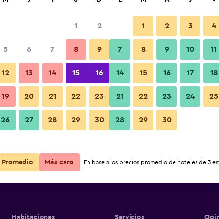
M
J
V
S
D
L
M
M
J
V
1
2
1
2
3
4
5
6
7
8
9
7
8
9
10
11
12
13
14
15
16
14
15
16
17
18
Ver precios
a Pattaya
19
20
21
22
23
21
22
23
24
25
26
27
28
29
30
28
29
30
Ver precios
a Pattaya
Ver precios
a Pattaya
Promedio
Más caro
En base a los precios promedio de hoteles de 3 est
Habitaciones
Servicios
Opin