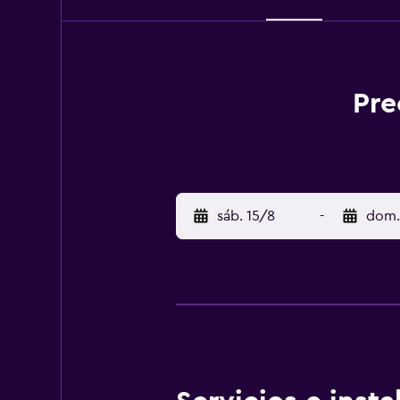
Pre
sáb. 15/8
-
dom.