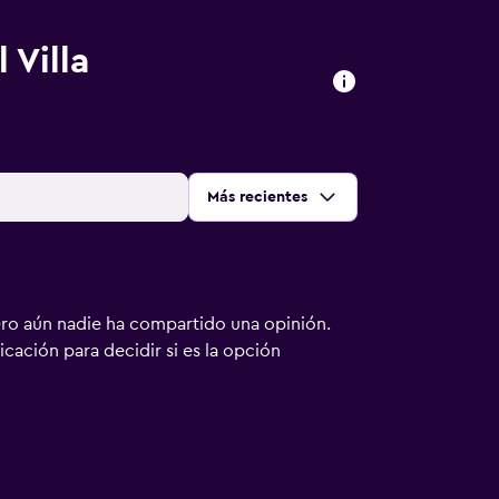
 Villa
Ordenar por
:
Más recientes
ero aún nadie ha compartido una opinión.
bicación para decidir si es la opción