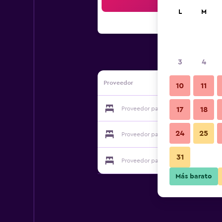
Bus
L
M
3
4
Proveedor
10
11
Proveedor para Thalassa Seaside Reso
17
18
24
25
Proveedor para Thalassa Seaside Reso
31
Proveedor para Thalassa Seaside Reso
Más barato