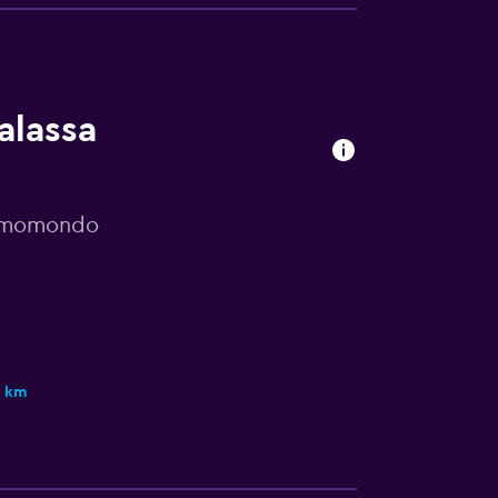
alassa
r momondo
5 km