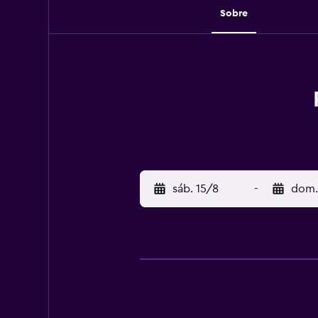
Sobre
sáb. 15/8
-
dom.