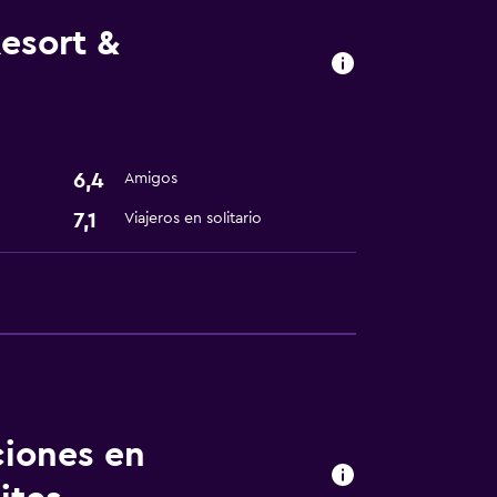
esort &
6,4
Amigos
7,1
Viajeros en solitario
nto
ciones en