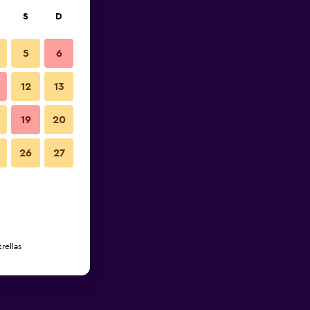
S
D
5
6
12
13
19
20
26
27
rellas