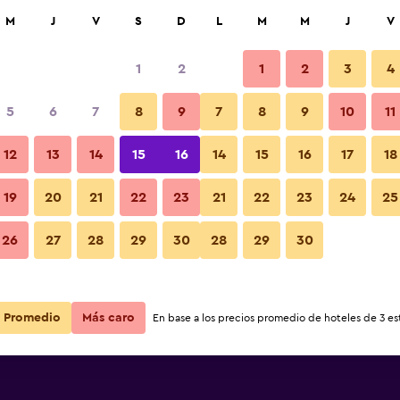
car
M
J
V
S
D
L
M
M
J
V
1
2
1
2
3
4
5
6
7
8
9
7
8
9
10
11
12
13
14
15
16
14
15
16
17
18
Ver precios
rt & Suites
19
20
21
22
23
21
22
23
24
25
26
27
28
29
30
28
29
30
Ver precios
rt & Suites
Ver precios
rt & Suites
Promedio
Más caro
En base a los precios promedio de hoteles de 3 est