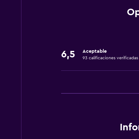
Vapor
Op
Estacionamiento y transporte
Traslado aeropuerto
Estacionamiento
Aceptable
6,5
93 calificaciones verificadas
Lavandería
Servicios de lavandería/tintorería
Actividades
Submarinismo
Salud y seguridad
Inf
Caja fuerte