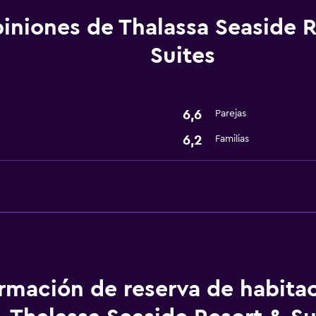
iniones de Thalassa Seaside R
Suites
Aire libre
Playa privada
6,6
Parejas
6,2
Familias
Comedor
Restaurante
General
Espacio de almacenamie
Servicios básicos
ormación de reserva de habita
Aire acondicionado