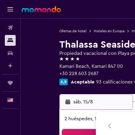
Vuelos
Ofertas de hotel
Hoteles en Europa
H
Alojamientos
Thalassa Seaside
Autos
Propiedad vacacional con Playa p
4 estrellas
Planifica con IA
Kamari Beach, Kamari 847 00
+30 228 603 2687
Aceptable
93 calificaciones 
6,5
Trips
Español
sáb. 15/8
-
2 huéspedes, 1 habitación