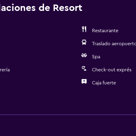
alaciones de Resort
Restaurante
Traslado aeropuert
Spa
rería
Check-out exprés
Caja fuerte
Servicios y facilidades
Servicio de habitaciones
Check-out exprés
Recepción 24 horas