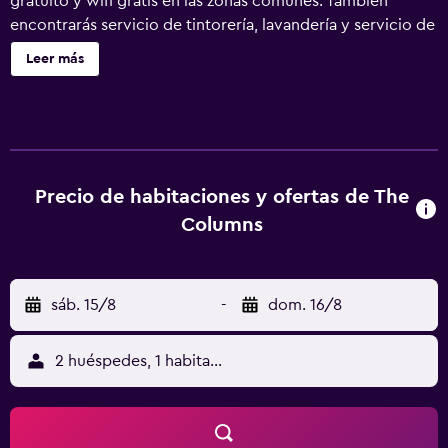
gratuito y wifi gratis en las zonas comunes. También
encontrarás servicio de tintorería, lavandería y servicio de
recepción 24 horas. The Columns ofrece 17 alojamientos
Leer más
con aire acondicionado, reproductor de DVD y minibar.
Cada alojamiento tiene un mobiliario y decoración
diferentes. Se ofrece una televisión de pantalla plana de
32 pulgadas con canales por cable. Los baños están
equipados con ducha con cabezal de ducha tipo lluvia y
artículos de higiene personal gratuitos. Este hotel en
Precio de habitaciones y ofertas de The
Kampot ofrece acceso a Internet wifi gratis. Los servicios
Columns
para las personas de negocios incluyen cajas fuertes y
teléfono. Las habitaciones también incluyen botella de
agua gratuita y cafetera y tetera. Se ofrece servicio de
sáb. 15/8
-
dom. 16/8
limpieza todos los días y es posible solicitar secador de
pelo. Se pueden practicar las actividades de ocio y
esparcimiento que se indican más abajo en las
2 huéspedes, 1 habitación
instalaciones o cerca del alojamiento (es posible que se
aplique un recargo).