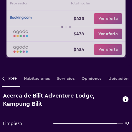
Proveedor
Total noche
$433
Ver oferta
$478
Ver oferta
$484
Ver oferta
Sobre
Habitaciones
Servicios
Opiniones
Ubicación
Acerca de Bilit Adventure Lodge,
Kampung Bilit
Limpieza
9,1