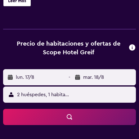
Leer más
caja de seguridad, escritorio y teléfono. Servicios
Aprovecha los prácticos servicios que se te ofrecen,
como acceso a internet por wifi gratuito o asistencia
turística y para la compra de entradas. Ubicación del
establecimiento Con una ubicación estratégica en
Karlsruhe, Scope Hotel Greif se encuentra a cinco minutos
Precio de habitaciones y ofertas de
en auto de Europahalle (estadio) y Zoológico de Karlsruhe.
Scope Hotel Greif
Hospédate en este hotel y estarás a 1,7 km de Messe
Karlsruhe, así como a 4,2 km de Palacio de Karlsruhe. Para
Comer El desayuno buffet gratuito se sirve entre semana
lun. 17/8
-
mar. 18/8
de 06:30 a 10:30, mientras que el horario de los fines de
semana es de 06:30 a 11:00. Cargos Opcionales Los
siguientes cargos y depósitos se pagan directamente en
2 huéspedes, 1 habitación
el establecimiento al recibir el servicio, en el check-in o en
el check-out. Cargo por estacionamiento sin valet parking:
EUR 7.50 por día. Cargo por check-in anticipado: EUR 15,
sujeto a disponibilidad. Cargo por check-out después de
hora: EUR 15, sujeto a disponibilidad. La lista anterior