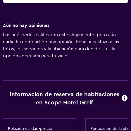
desinfectante El establecimiento asegura que está
implementando medidas de seguridad para los huéspedes
Check-out sin contacto disponible El establecimiento
Aún no hay opiniones
cumple con las prácticas de la Guía para la reapertura de
alquileres vacacionales (DTV y DFV, Alemania)
Los huéspedes calificaron este alojamiento, pero aún
nadie ha compartido una opinión. Echa un vistazo a las
fotos, los servicios y la ubicación para decidir si es la
opción adecuada para tu viaje.
Información de reserva de habitaciones
en Scope Hotel Greif
Relación calidad-precio
Puntuación de la ubi