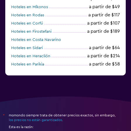
a partir de $49
Hoteles en Míkonos
a partir de $117
Hoteles en Rodas
a partir de $107
Hoteles en Corfú
a partir de $189
Hoteles en Firostefani
Hoteles en Costa Navarino
a partir de $64
Hoteles en Sidari
a partir de $214
Hoteles en Heraclión
a partir de $58
Hoteles en Parikia
Hoteles en Esparta
momondo siempre trata de obtener precios exactos, sin embargo,
*
los precios no están garantizados
.
Esta es la razón: