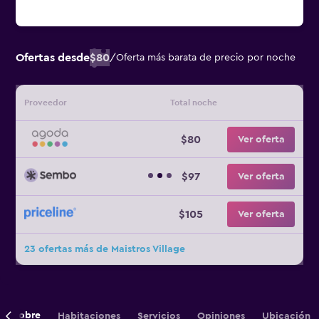
Ofertas desde
$80
/
Oferta más barata de precio por noche
Proveedor
Total noche
$80
Ver oferta
$97
Ver oferta
$105
Ver oferta
23 ofertas más de Maistros Village
Sobre
Habitaciones
Servicios
Opiniones
Ubicación