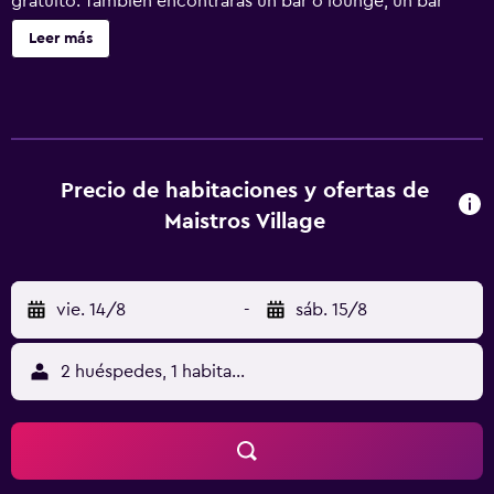
gratuito. También encontrarás un bar o lounge, un bar
junto a la piscina y un bar-cafetería. Maistros Village ofrece
Leer más
42 alojamientos con aire acondicionado, albornoces y
secador de pelo. Las habitaciones disponen de balcón
amueblado. Se ofrece una televisión LCD con canales por
satélite. Los baños están equipados con bañera y artículos
de higiene personal gratuitos. Se ofrece servicio de
limpieza todos los días. Los servicios de ocio y
Precio de habitaciones y ofertas de
esparcimiento en este hotel incluyen una piscina al aire
Maistros Village
libre y gimnasio.
vie. 14/8
-
sáb. 15/8
2 huéspedes, 1 habitación