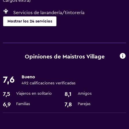
cargos extra)
Servicios de lavandería/tintorería
Mostrar los 24 servicios
Servicios básicos
Internet
Wifi
Opiniones de Maistros Village
Aire acondicionado
Artículos de aseo gratis
Bueno
7,6
492 calificaciones verificadas
Baño
7,5
8,1
Viajeros en solitario
Amigos
Tina de baño
6,9
7,8
Familias
Parejas
Secador de pelo
Albornoz