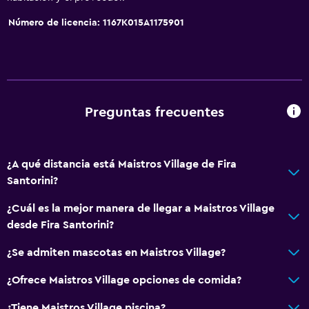
Limpieza diaria
Número de licencia: 1167K015A1175901
Servicios y facilidades
Servicio de habitaciones
Recepción 24 horas
Preguntas frecuentes
Sistema de entretenimiento
TV por cable o vía satélite
¿A qué distancia está Maistros Village de Fira
Santorini?
Accesibilidad y adecuación
¿Cuál es la mejor manera de llegar a Maistros Village
Mascotas permitidas bajo consulta (pueden aplicar cargos
desde Fira Santorini?
extra)
¿Se admiten mascotas en Maistros Village?
Actividades
¿Ofrece Maistros Village opciones de comida?
Submarinismo
¿Tiene Maistros Village piscina?