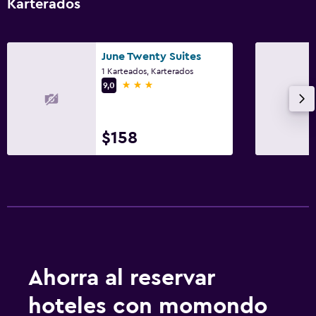
Karterados
June Twenty Suites
1 Karteados, Karterados
3 estrellas
9,0
$158
Ahorra al reservar
hoteles con momondo