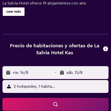
La Salvia Hotel ofrece 19 alojamientos con aire
acondicionado, minibar y caja fuerte. Se ofrece una
Leer más
televisión LCD con canales por cable. Los baños están
equipados con ducha, zapatillas, artículos de higiene
personal gratuitos y secador de pelo. Este hotel en Kaş
ofrece acceso a Internet wifi gratis. Se ofrece servicio de
limpieza todos los días y es posible solicitar tabla de
planchar con plancha. Los servicios de ocio y
Precio de habitaciones y ofertas de La
esparcimiento en este hotel incluyen una playa privada y
Salvia Hotel Kas
piscina al aire libre de temporada.
vie. 14/8
-
sáb. 15/8
2 huéspedes, 1 habitación