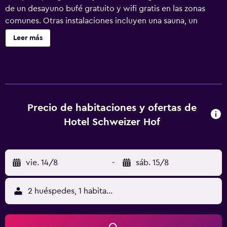
de un desayuno bufé gratuito y wifi gratis en las zonas
comunes. Otras instalaciones incluyen una sauna, un
centro de conferencias y aparcamiento sin asistencia.
Leer más
Hotel Schweizer Hof Kassel ofrece 98 alojamientos con
tableta y caja fuerte (cabe un portátil). Estos alojamientos
ofrecen una zona de estar separada. Se ofrece una
televisión de pantalla plana de 30 pulgadas con canales
por satélite de suscripción. Los baños están equipados
con bañera o ducha y secador de pelo. Este hotel en
Precio de habitaciones y ofertas de
Kassel ofrece acceso a Internet wifi gratis. Los servicios
Hotel Schweizer Hof
para las personas de negocios incluyen escritorio y
teléfono. Las habitaciones también incluyen botella de
agua gratuita y cortinas opacas. Se ofrece servicio de
vie. 14/8
-
sáb. 15/8
limpieza todos los días y es posible solicitar tabla de
planchar con plancha. Los servicios de ocio y
esparcimiento en este hotel incluyen sauna y gimnasio. Se
2 huéspedes, 1 habitación
pueden practicar las actividades de ocio y esparcimiento
que se indican más abajo en las instalaciones o cerca del