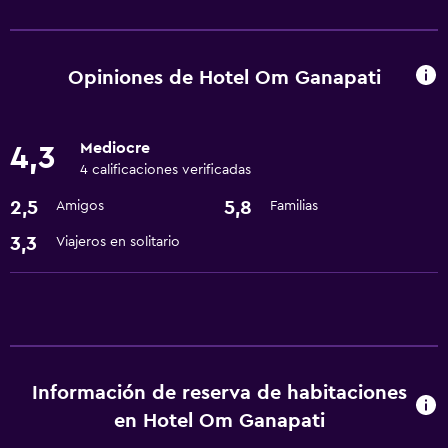
Servicios y facilidades
Servicio de habitaciones
Centro de negocios
Opiniones de Hotel Om Ganapati
Recepción 24 horas
Mediocre
4,3
Servicios básicos
4 calificaciones verificadas
Ventilador
2,5
5,8
Amigos
Familias
Aire acondicionado
3,3
Viajeros en solitario
Artículos de aseo gratis
Lavandería
Plancha y tabla de planchar
Lavandería
Información de reserva de habitaciones
en Hotel Om Ganapati
Comedor