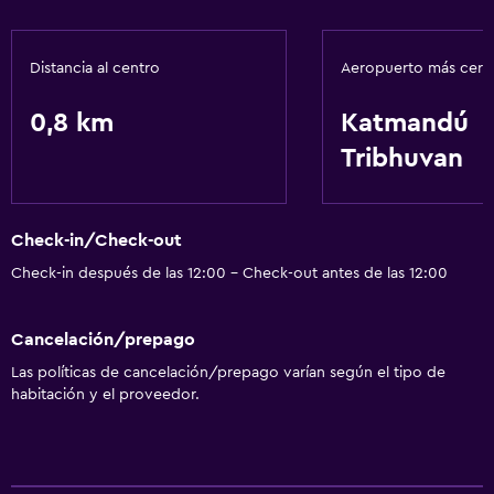
Bar/lounge
Cafetera
Distancia al centro
Aeropuerto más cer
Salud y seguridad
0,8 km
Katmandú
Caja fuerte
Tribhuvan
Limpieza diaria
Estacionamiento y transporte
Check-in/Check-out
Traslado aeropuerto
Check-in después de las 12:00 - Check-out antes de las 12:00
Sistema de entretenimiento
Cancelación/prepago
TV de pantalla plana
Las políticas de cancelación/prepago varían según el tipo de
habitación y el proveedor.
Accesibilidad y adecuación
Ascensor