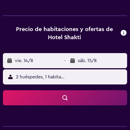
artículos de higiene personal gratuitos. Los huéspedes
pueden navegar por la web gracias a nuestro acceso a
Internet wifi gratis. Los baños están equipados con ducha.
Se ofrece servicio de limpieza todos los días. Los servicios
de ocio y esparcimiento en este hotel incluyen gimnasio.
Precio de habitaciones y ofertas de
Se pueden practicar las actividades de ocio y
Hotel Shakti
esparcimiento que se indican más abajo en las
instalaciones o cerca del alojamiento (es posible que se
aplique un recargo).
vie. 14/8
-
sáb. 15/8
2 huéspedes, 1 habitación