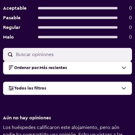
Aceptable
0
Pasable
0
Regular
0
Malo
0
Ordenar por
:
Más recientes
Todos los filtros
Aún no hay opiniones
Los huéspedes calificaron este alojamiento, pero aún
nadie ha compartido una opinión. Echa un vistazo a las