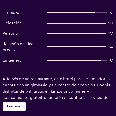
Limpieza
8,0
Ubicación
10,0
Personal
10,0
Relación calidad-
10,0
precio
En general
9,0
Además de un restaurante, este hotel para no fumadores
cuenta con un gimnasio y un centro de negocios. Podrás
disfrutar de wifi gratis en las zonas comunes y
aparcamiento gratuito. También encontrarás servicio de
tintorería, lavandería y servicio de recepción 24 horas.
Leer más
Hotel Shakti ofrece 46 alojamientos con caja fuerte y