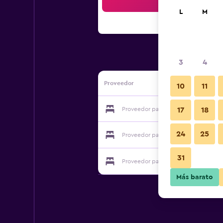
Bus
L
M
3
4
Proveedor
10
11
Proveedor para Kembang Sari Apart
17
18
24
25
Proveedor para Kembang Sari Apart
31
Proveedor para Kembang Sari Apart
Más barato