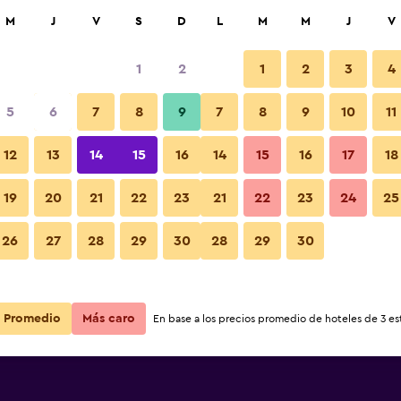
car
M
J
V
S
D
L
M
M
J
V
1
2
1
2
3
4
5
6
7
8
9
7
8
9
10
11
12
13
14
15
16
14
15
16
17
18
Ver precios
ment
19
20
21
22
23
21
22
23
24
25
26
27
28
29
30
28
29
30
Ver precios
ment
Ver precios
ment
Promedio
Más caro
En base a los precios promedio de hoteles de 3 est