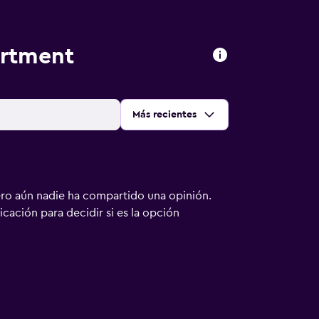
artment
Ordenar por
:
Más recientes
ero aún nadie ha compartido una opinión.
bicación para decidir si es la opción