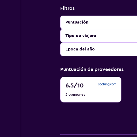
Filtros
Puntuación
Tipo de viajero
Época del año
Puntuación de proveedores
6.5
6.5
/10
de
2 opiniones
10