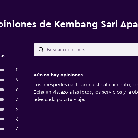
iniones de Kembang Sari Ap
das
0
Aún no hay opiniones
9
Los huéspedes calificaron este alojamiento, p
6
Echa un vistazo a las fotos, los servicios y la u
3
adecuada para tu viaje.
2
6
4