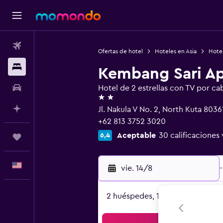
Vuelos
Ofertas de hotel
Hoteles en Asia
Hotel
Alojamientos
Kembang Sari A
Autos
Hotel de 2 estrellas con TV por cab
2 estrellas
Planifica con IA
Jl. Nakula V No. 2, North Kuta 8036
+62 813 3752 3020
Aceptable
30 calificaciones 
6,4
Trips
Español
vie. 14/8
-
2 huéspedes, 1 habitación