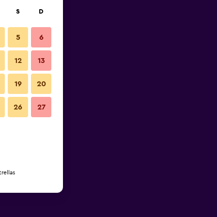
S
D
5
6
12
13
19
20
26
27
rellas