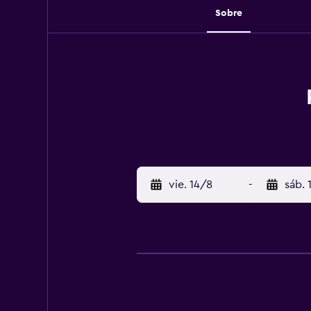
Sobre
vie. 14/8
-
sáb. 