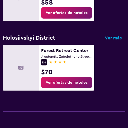
$58
Ver ofertas de hoteles
Holosiivskyi District
Ver más
Forest Retreat Center
Akademika Zabolotnoho Street, Kyiv
4 estrellas
9,4
$70
Ver ofertas de hoteles