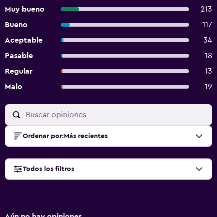
Muy bueno
213
Bueno
117
Aceptable
34
Pasable
18
Regular
13
Malo
19
Ordenar por
:
Más recientes
Todos los filtros
Aún no hay opiniones