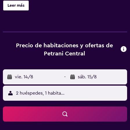
metro. Las habitaciones y apartamentos son elegantes y
Leer más
disponen de aire acondicionado, TV de pantalla plana vía
satélite y baño privado o compartido. Algunas
habitaciones tienen balcón. Los apartamentos cuentan
con cocina completa con fogones, nevera y microondas.
A 10 minutos a pie del Petrani Central hay cafeterías. El
establecimiento cuenta con aparcamiento privado
Precio de habitaciones y ofertas de
gratuito. El jardín botánico queda a 2 km del hotel. La
Petrani Central
estación de tren de Kiev está situada a 750 metros. El
aeropuerto Boryspil se halla a 39 km.
vie. 14/8
-
sáb. 15/8
2 huéspedes, 1 habitación