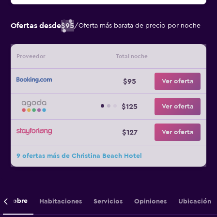
Ofertas desde
$95
/
Oferta más barata de precio por noche
Proveedor
Total noche
$95
Ver oferta
$125
Ver oferta
$127
Ver oferta
9 ofertas más de Christina Beach Hotel
Sobre
Habitaciones
Servicios
Opiniones
Ubicación