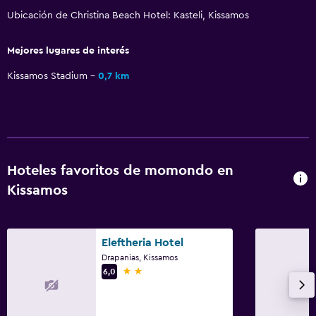
Ascensor
Ubicación de Christina Beach Hotel: Kasteli, Kissamos
Ascensor disponible
Almohada sin plumas
Mejores lugares de interés
Plantas superiores accesibles por ascensor
Kissamos Stadium
0,7 km
Cocina
Copas
Utensilios de cocina
Hoteles favoritos de momondo en
Cocina
Kissamos
Nevera
Cocineta
Eleftheria Hotel
Drapanias, Kissamos
Comedor
2 estrellas
6,0
Bar de tapas
Bar/lounge