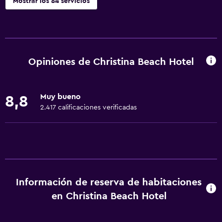
Mostrar los 84 servicios
Servicios básicos
Wifi gratis
Wifi disponible en todas las instalaciones
Opiniones de Christina Beach Hotel
Internet
Toallas
Muy bueno
8,8
Extinguidor
2.417 calificaciones verificadas
Artículos de aseo gratis
Champú
Alarma de humo
Gel de ducha
Información de reserva de habitaciones
Aire acondicionado
en Christina Beach Hotel
Papeleras