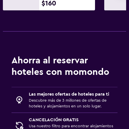
$160
Desayuno en la habitación
La comida se puede entregar en el alojamiento
Mesa de comedor
Piscina y spa
Bar en la piscina
Ahorra al reservar
Bañera de hidromasaje
Piscina al aire libre
hoteles con momondo
Toallas para piscina
Las mejores ofertas de hoteles para ti
Estacionamiento y transporte
Descubre más de 3 millones de ofertas de
Estacionamiento en la calle
hoteles y alojamientos en un solo lugar.
Traslado al aeropuerto (con cargos)
CANCELACIÓN GRATIS
Estacionamiento gratuito
Usa nuestro filtro para encontrar alojamientos