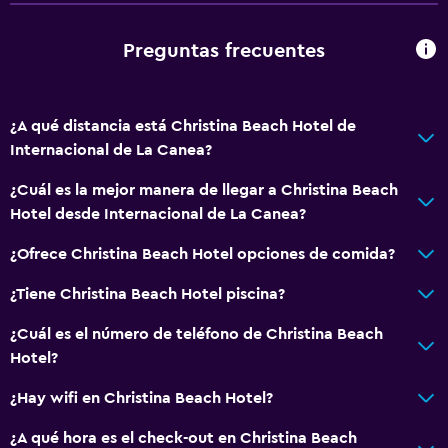
Gorro de baño
Secador de pelo
Preguntas frecuentes
Aseo
Papel higiénico
¿A qué distancia está Christina Beach Hotel de
Albornoz
Internacional de La Canea?
Baño privado
¿Cuál es la mejor manera de llegar a Christina Beach
Ducha italiana
Hotel desde Internacional de La Canea?
Aire libre
¿Ofrece Christina Beach Hotel opciones de comida?
Terraza/patio
¿Tiene Christina Beach Hotel piscina?
Sillas de playa
¿Cuál es el número de teléfono de Christina Beach
Terraza
Hotel?
Comedor al aire libre
¿Hay wifi en Christina Beach Hotel?
Muebles de exterior
¿A qué hora es el check-out en Christina Beach
Playa privada