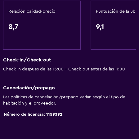
General
Relación calidad-precio
Puntuación de la ubi
Habitaciones familiares
Vista al mar
8,7
9,1
Zona de estar
Vista al jardín
Pantuflas
Check-in/Check-out
Sofá
Check-in después de las 15:00 - Check-out antes de las 11:00
Habitaciones insonorizadas
Casilleros
Cancelación/prepago
Vista a la ciudad
Las políticas de cancelación/prepago varían según el tipo de
Espacio de almacenamiento
habitación y el proveedor.
Número de licencia: 1159392
Baño
Ducha