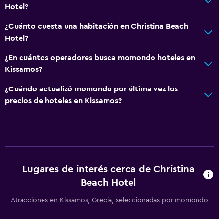
Hotel?
Jardín
¿Cuánto cuesta una habitación en Christina Beach
Hotel?
Servicios y facilidades
Renta de autos
¿En cuántos operadores busca momondo hoteles en
Kissamos?
Caja fuerte
Servicio de habitaciones
¿Cuándo actualizó momondo por última vez los
precios de hoteles en Kissamos?
Acceso con llave
Acceso con tarjeta
Check-out exprés
Capilla/templo
Lugares de interés cerca de Christina
Accesibilidad y adecuación
Beach Hotel
Unidad ubicada en la planta baja
Atracciones en Kissamos, Grecia, seleccionadas por momondo
Habitaciones para no fumadores disponibles