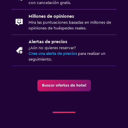
Servicio de traslado (cargo adicional)
con cancelación gratis.
Millones de opiniones
Habitación
Mira las puntuaciones basadas en millones de
Enchufe cerca de la cama
opiniones de huéspedes reales.
Sofá cama
Alertas de precios
Perchero
¿Aún no quieres reservar?
Crea una alerta de precios
para realizar un
Armario o clóset
seguimiento.
Sistema de entretenimiento
TV de pantalla plana
Buscar ofertas de hotel
Biblioteca
Sala de estar/TV compartida
Salud y seguridad
Limpieza diaria