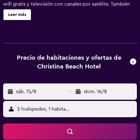
wifi gratis y televisión con canales por satélite. También
podrás disfrutar de balcón amueblado, sofá cama y
Leer más
minibar. Christina Beach Hotel ofrece 33 alojamientos, con
acceso por pasillos exteriores y minibar y caja fuerte. Las
habitaciones disponen de balcón amueblado. La cocina
básica está dotada de frigorífico, placa de cocina y
utensilios de cocina. Los baños están equipados con
ducha, artículos de higiene personal gratuitos y secador
Precio de habitaciones y ofertas de
de pelo. Los huéspedes pueden navegar por la web
Christina Beach Hotel
gracias a nuestro acceso a Internet wifi gratis. Se ofrece
televisión por satélite. Se ofrece servicio de limpieza
todos los días. Los servicios de ocio y esparcimiento en
sáb. 15/8
-
dom. 16/8
este apartotel incluyen una piscina al aire libre. No se
permite la entrada a la piscina de niños menores de 12
años sin la supervisión de un adulto. Se pueden practicar
2 huéspedes, 1 habitación
las actividades de ocio y esparcimiento que se indican
más abajo en las instalaciones o cerca del alojamiento (es
posible que se aplique un recargo).