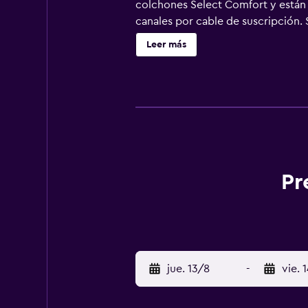
colchones Select Comfort y están v
canales por cable de suscripción. 
con cabezal de ducha tipo lluvia, a
Leer más
servicios para las personas de neg
higiene personal gratuitos. Se ofre
aire libre y piscina infantil. Se p
cerca del alojamiento (es posible 
Pr
jue. 13/8
-
vie. 