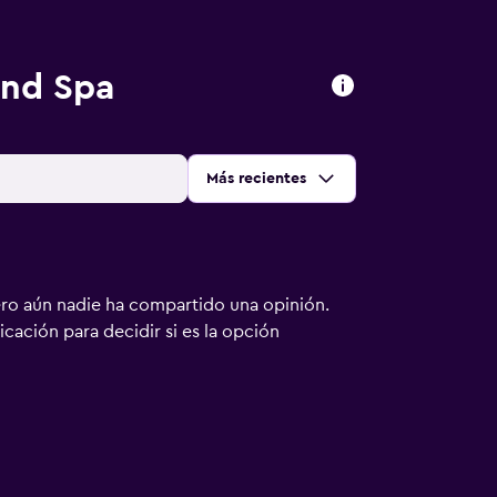
And Spa
Ordenar por
:
Más recientes
ero aún nadie ha compartido una opinión.
bicación para decidir si es la opción