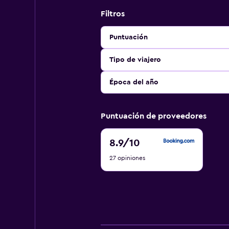
Filtros
Puntuación
Tipo de viajero
Época del año
Puntuación de proveedores
8.9
8.9
/10
de
27 opiniones
10