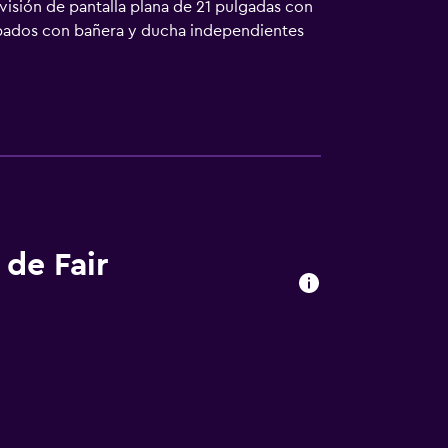
visión de pantalla plana de 21 pulgadas con
quipados con bañera y ducha independientes
e acceso a Internet wifi gratis. Los
n incluyen secador de pelo y artículos de
os los días. En el alojamiento hay piscina al
indican más abajo en las instalaciones o
 de Fair