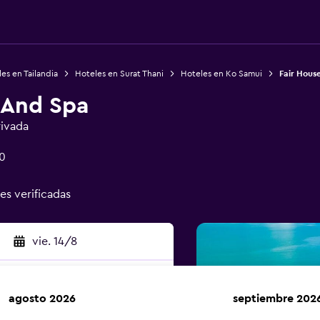
es en Tailandia
Hoteles en Surat Thani
Hoteles en Ko Samui
Fair House
s And Spa
rivada
0
nes verificadas
vie. 14/8
agosto 2026
septiembre 202