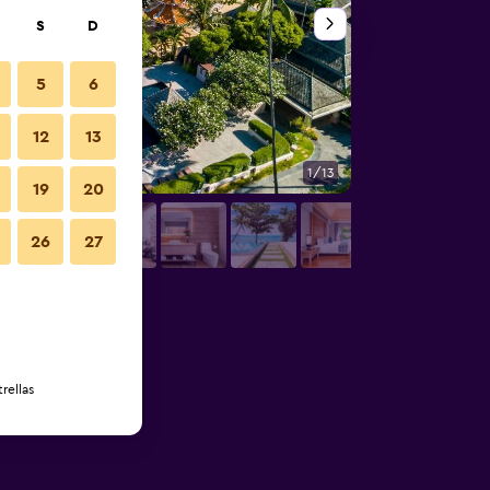
S
D
5
6
12
13
1/13
Otros
19
20
26
27
rellas