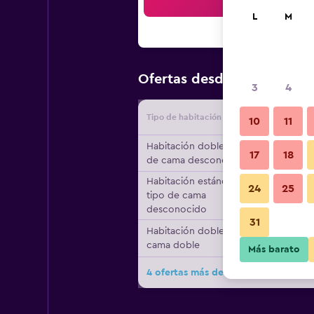
Bus
L
M
$118
Ofertas desde
/
Oferta má
3
4
Tipo de habitación
Proveedo
10
11
Habitación doble, tipo
17
18
de cama desconocido
Habitación estándar,
24
25
tipo de cama
desconocido
31
Habitación doble, 1
cama doble
Más barato
4 ofertas más de Fair House Villas A