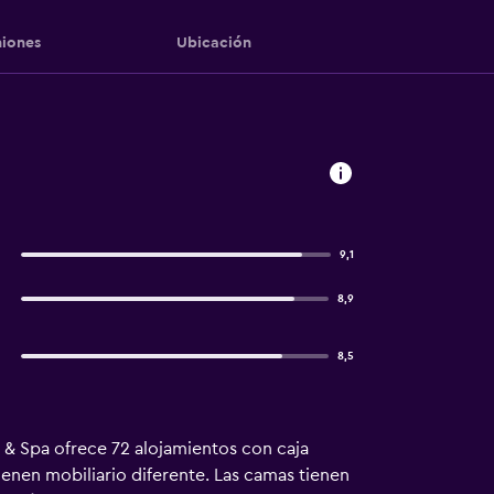
iones
Ubicación
9,1
8,9
8,5
as & Spa ofrece 72 alojamientos con caja
ienen mobiliario diferente. Las camas tienen