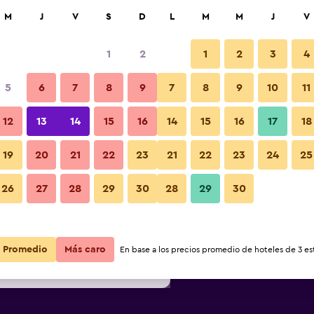
car
M
J
V
S
D
L
M
M
J
V
1
2
1
2
3
4
s barata de precio por noche
5
6
7
8
9
7
8
9
10
11
Otros
r
Total noche
12
13
14
15
16
14
15
16
17
18
$118
Ver oferta
19
20
21
22
23
21
22
23
24
25
Fotos
26
27
28
29
30
28
29
30
$158
Ver oferta
$210
Ver oferta
Promedio
Más caro
En base a los precios promedio de hoteles de 3 est
nd Spa