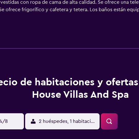
estidas con ropa de cama de alta calidad. Se ofrece una tele
Se ofrece frigorífico y cafetera y tetera. Los baños están e
lbornoces, zapatillas y bidé. Este complejo en Koh Samui ofrec
ocios incluyen escritorio y teléfono. Las habitaciones tambié
ce servicio nocturno de descubierta y servicio de limpieza tod
ueden practicar las actividades de ocio y esparcimiento que se 
que se aplique un recargo).
ecio de habitaciones y ofertas
House Villas And Spa
14/8
2 huéspedes, 1 habitación