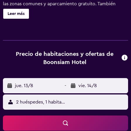
las zonas comunes y aparcamiento gratuito. También
encontrarás televisión en una zona común, una caja fuerte
Leer más
en la recepción y un salón de baile. Boonsiam Hotel ofrece
120 alojamientos con aire acondicionado, caja fuerte y
botella de agua gratuita. Se ofrece una televisión de
pantalla plana de 32 pulgadas con canales por cable. Los
baños están equipados con ducha y artículos de higiene
personal gratuitos. Los servicios para las personas de
Precio de habitaciones y ofertas de
negocios incluyen escritorio y teléfono. Se ofrece servicio
Boonsiam Hotel
de limpieza todos los días y es posible solicitar secador de
pelo. Se pueden practicar las actividades de ocio y
esparcimiento que se indican más abajo en las
jue. 13/8
-
vie. 14/8
instalaciones o cerca del alojamiento (es posible que se
aplique un recargo).
2 huéspedes, 1 habitación