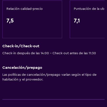
Ascensor
Relación calidad-precio
Puntuación de la ubi
Ascensor disponible
Para no fumadores
7,5
7,1
Almohada sin plumas
Plantas superiores accesibles por ascensor
Plantas superiores accesibles por escaleras
Check-in/Check-out
Áreas designadas para fumadores
Check-in después de las 14:00 - Check-out antes de las 11:30
Servicios básicos
Cancelación/prepago
Wifi gratis
Las políticas de cancelación/prepago varían según el tipo de
Internet
habitación y el proveedor.
Artículos de aseo gratis
Champú
Gel de ducha