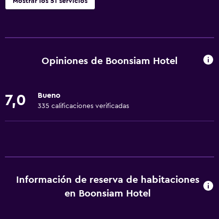
Mostrar los 51 servicios
Servicios y facilidades
Centro de negocios
Renta de autos
Opiniones de Boonsiam Hotel
Servicio de despertador
Caja fuerte
Bueno
7,0
Instalaciones para reuniones
335 calificaciones verificadas
Boletos de transporte público
Servicio de habitaciones
Mostrador de información turística
Botella de agua
Información de reserva de habitaciones
Recepción 24 horas
en Boonsiam Hotel
Accesibilidad y adecuación