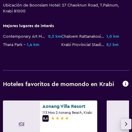
Ubicación de Boonsiam Hotel: 27 Chaoknun Road, T.Paknum,
Krabi 81000
Lavandería
Lavandería
Mejores lugares de interés
Servicios de lavandería/tintorería
Contemporary Art Museum of Krabi
0,3 km
Chaloem Rattanakosin Sports Stadium
1,0 km
Thara Park
1,4 km
Krabi Provincial Stadium
5,1 km
Comedor
Restaurante
Nevera
Hoteles favoritos de momondo en Krabi
Spa
Masajes
Spa
Aonang Villa Resort
113 Moo 2 Aonang Beach, Krabi
4 estrellas
8,6
Zona de trabajo
Escritorio