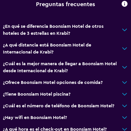
Aire acondicionado
Preguntas frecuentes
Papeleras
Baño
¿En qué se diferencia Boonsiam Hotel de otros
hoteles de 3 estrellas en Krabi?
Ducha
Gorro de baño
¿A qué distancia está Boonsiam Hotel de
Internacional de Krabi?
Aseo
Papel higiénico
¿Cuál es la mejor manera de llegar a Boonsiam Hotel
desde Internacional de Krabi?
Baño privado
¿Ofrece Boonsiam Hotel opciones de comida?
Habitación
¿Tiene Boonsiam Hotel piscina?
Enchufe cerca de la cama
¿Cuál es el número de teléfono de Boonsiam Hotel?
Sofá cama
Perchero
¿Hay wifi en Boonsiam Hotel?
Armario o clóset
¿A qué hora es el check-out en Boonsiam Hotel?