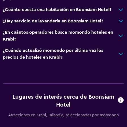
¿Cuánto cuesta una habitación en Boonsiam Hotel?
General
Habitaciones familiares
¿Hay servicio de lavandería en Boonsiam Hotel?
Zona de estar
¿En cuántos operadores busca momondo hoteles en
Sofá
Krabi?
Piso de mosaico/mármol
¿Cuándo actualizó momondo por última vez los
precios de hoteles en Krabi?
Sistema de entretenimiento
TV de pantalla plana
TV por cable o vía satélite
TV
Lugares de interés cerca de Boonsiam
Hotel
Estacionamiento y transporte
Atracciones en Krabi, Tailandia, seleccionadas por momondo
Estacionamiento gratuito
Servicio de traslado (cargo adicional)