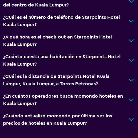
del centro de Kuala Lumpur?
Plantas superiores accesibles por ascensor
¿Cuál es el número de teléfono de Starpoints Hotel
Salud y seguridad
Kuala Lumpur?
Limpieza diaria
¿A qué hora es el check-out en Starpoints Hotel
Botiquín de primeros auxilios
Kuala Lumpur?
Cámaras CCTV en zonas comunes
¿Cuánto cuesta una habitación en Starpoints Hotel
Cámaras CCTV en el exterior
Kuala Lumpur?
Seguridad las 24 horas
¿Cuál es la distancia de Starpoints Hotel Kuala
Lumpur, Kuala Lumpur, a Torres Petronas?
Comedor
¿En cuántos operadores busca momondo hoteles en
Tetera eléctrica
Kuala Lumpur?
Restaurante
¿Cuándo actualizó momondo por última vez los
Tetera/cafetera
precios de hoteles en Kuala Lumpur?
Nevera