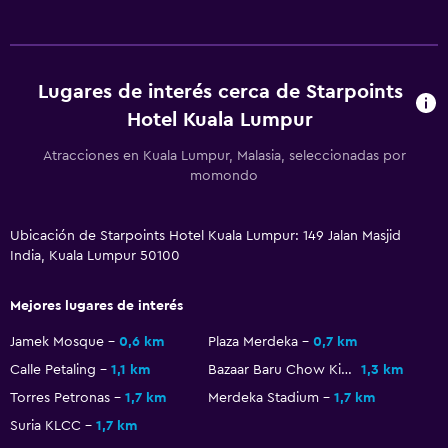
General
Teléfono
Lugares de interés cerca de Starpoints
Vista a la ciudad
Hotel Kuala Lumpur
Espacio de almacenamiento
Atracciones en Kuala Lumpur, Malasia, seleccionadas por
momondo
Sistema de entretenimiento
TV de pantalla plana
Ubicación de Starpoints Hotel Kuala Lumpur: 149 Jalan Masjid
TV
India, Kuala Lumpur 50100
Estacionamiento y transporte
Mejores lugares de interés
Estacionamiento
Jamek Mosque
0,6 km
Plaza Merdeka
0,7 km
Calle Petaling
1,1 km
Bazaar Baru Chow Kit
1,3 km
Aire libre
Torres Petronas
1,7 km
Merdeka Stadium
1,7 km
Terraza/patio
Suria KLCC
1,7 km