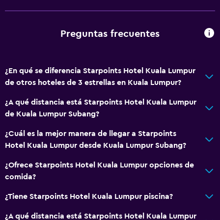
Instalaciones para reuniones
Minimercado en las instalaciones
Preguntas frecuentes
Acceso con llave
Acceso con tarjeta
¿En qué se diferencia Starpoints Hotel Kuala Lumpur
Check-in/check-out privado
de otros hoteles de 3 estrellas en Kuala Lumpur?
Recepción 24 horas
¿A qué distancia está Starpoints Hotel Kuala Lumpur
de Kuala Lumpur Subang?
Accesibilidad y adecuación
¿Cuál es la mejor manera de llegar a Starpoints
Accesibilidad
Hotel Kuala Lumpur desde Kuala Lumpur Subang?
Ascensor
¿Ofrece Starpoints Hotel Kuala Lumpur opciones de
Ascensor disponible
comida?
Para no fumadores
¿Tiene Starpoints Hotel Kuala Lumpur piscina?
Lavabo bajo
Inodoro con barras de apoyo
¿A qué distancia está Starpoints Hotel Kuala Lumpur