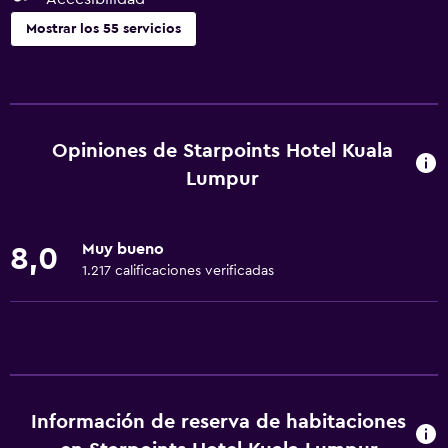
Mostrar los 55 servicios
Servicios básicos
Ropa de cama
Toallas
Opiniones de Starpoints Hotel Kuala
Extinguidor
Lumpur
Artículos de aseo gratis
Champú
Muy bueno
8,0
Alarma de humo
1.217 calificaciones verificadas
Gel de ducha
Aire acondicionado
Papeleras
Acondicionador
Información de reserva de habitaciones