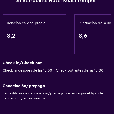
en Starpoints Hotel Kuala Lumpur
Baño
Gorro de baño
Tina de baño
Relación calidad-precio
Puntuación de la ubi
Bidé
Secador de pelo
8,2
8,6
Aseo
Papel higiénico
Cepillo de dientes
Check-in/Check-out
Baño privado
Check-in después de las 15:00 - Check-out antes de las 13:00
Ducha italiana
Cancelación/prepago
Servicios y facilidades
Las políticas de cancelación/prepago varían según el tipo de
Servicio de despertador
habitación y el proveedor.
Servicio de conserjería
Caja fuerte