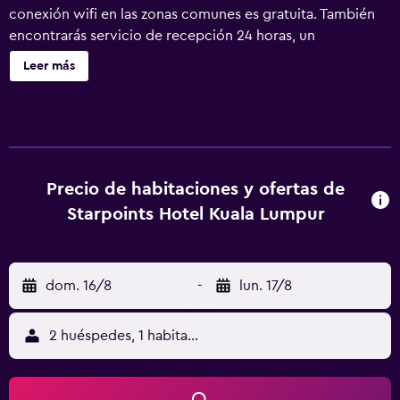
conexión wifi en las zonas comunes es gratuita. También
encontrarás servicio de recepción 24 horas, un
supermercado y una caja fuerte en la recepción. Se ofrece
Leer más
un servicio de limpieza a petición. Starpoints Hotel Kuala
Lumpur ofrece 136 alojamientos con aire acondicionado.
Este hotel en Kuala Lumpur ofrece acceso a Internet wifi
gratis con una velocidad de 50 Mbps o más. Se ofrece
servicio de limpieza a petición.
Precio de habitaciones y ofertas de
Starpoints Hotel Kuala Lumpur
dom. 16/8
-
lun. 17/8
2 huéspedes, 1 habitación