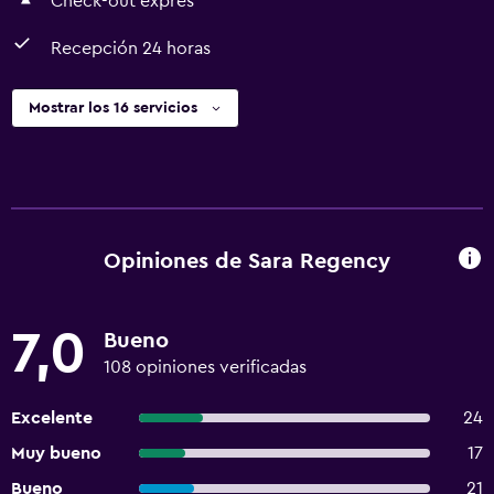
Check-out exprés
consulta las medidas y los requisitos más recientes en
torno al COVID-19. El personal de recepción recibirá a los
Recepción 24 horas
huéspedes al momento de su llegada. Check-Out El
Checkout se realiza a las 12:00 Mascotas No se aceptan
Mostrar los 16 servicios
mascotas No se aceptan animales de servicio
Instrucciones Generales Sin cunas disponibles
Opiniones de Sara Regency
7,0
Bueno
108 opiniones verificadas
Excelente
24
Muy bueno
17
Bueno
21