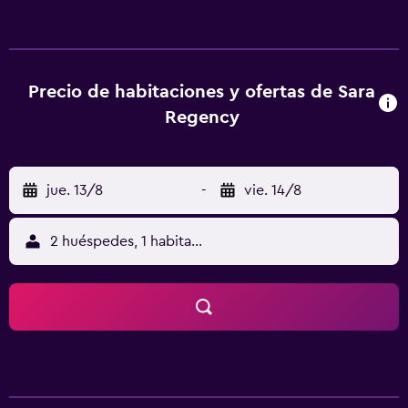
gratuitos y pantuflas. Las comodidades incluyen caja de
seguridad y escritorio, además de un servicio de limpieza
disponible todos los días. Servicios Con una terraza y un
jardín donde descansar y comodidades, como acceso a
internet por wifi gratuito, ¡no te faltará de nada! Serivicos
Precio de habitaciones y ofertas de Sara
de negocios y otros Tendrás centro de negocios,
Regency
periódicos gratis en el lobby y servicio de
tintorería/lavandería a tu disposición. Por un cargo
menor, podrás aprovechar distintos beneficios, como
jue. 13/8
-
vie. 14/8
traslado al aeropuerto (ida y vuelta) con cargo y valet
parking gratis. Ubicación del establecimiento Al reservar
tu estadía en Sara Regency, en Kumbakonam, te
2 huéspedes, 1 habitación
encontrarás a cinco minutos en auto de Raja Veda
Pathashala y Templo Sarangapani. Hospédate en este hotel
y estarás a 1,6 km de Srinivasa Ramanujan House, así como
a 2,2 km de Kasi Viswanathar Temple. Para Comer Si se te
antoja probar algo de cocina internacional, ve a Blossom,
uno de los 2 restaurantes de este hotel, o simplemente
llama al servicio a la habitación disponible las 24 horas. Y