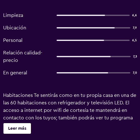
Limpieza
6,6
Ubicación
7,9
Personal
6,5
Relación calidad-
7,3
precio
En general
7,0
Habitaciones Te sentirás como en tu propia casa en una de
las 60 habitaciones con refrigerador y televisión LED. El
acceso a internet por wifi de cortesía te mantendrá en
contacto con los tuyos; también podrás ver tu programa
favorito en la televisión con canales vía satélite. El baño
Leer más
privado con ducha dispone de artículos de tocador