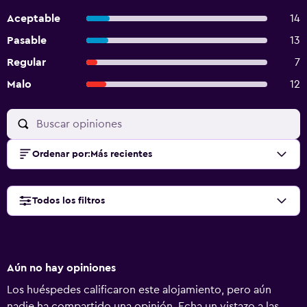
Aceptable
14
Pasable
13
Regular
7
Malo
12
Ordenar por
:
Más recientes
Todos los filtros
Aún no hay opiniones
Los huéspedes calificaron este alojamiento, pero aún
nadie ha compartido una opinión. Echa un vistazo a las