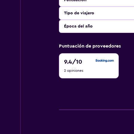
Puntuación
Tipo de viajero
Época del año
Puntuación de proveedores
9.4
9.4
/10
de
2 opiniones
10