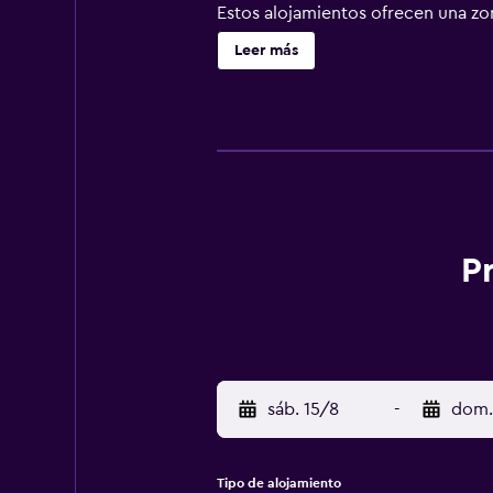
Estos alojamientos ofrecen una zo
cama de alta calidad. En este bed
Leer más
independiente. Los baños están eq
pelo. Los huéspedes pueden navegar
con canales por satélite. Se ofrec
indican más abajo en las instalaci
P
sáb. 15/8
-
dom.
Tipo de alojamiento