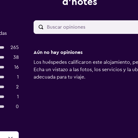
d'hotes
das
265
Aún no hay opiniones
38
Los huéspedes calificaron este alojamiento, p
16
Echa un vistazo a las fotos, los servicios y la u
1
adecuada para tu viaje.
2
1
0