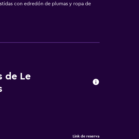
vestidas con edredón de plumas y ropa de
na básica con microondas y comedor
s de higiene personal gratuitos y secador de
Se ofrece una televisión de pantalla plana
 actividades de ocio y esparcimiento que se
rgo).
s de Le
s
Link de reserva