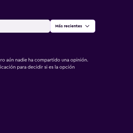
Ordenar por
:
Más recientes
ero aún nadie ha compartido una opinión.
bicación para decidir si es la opción