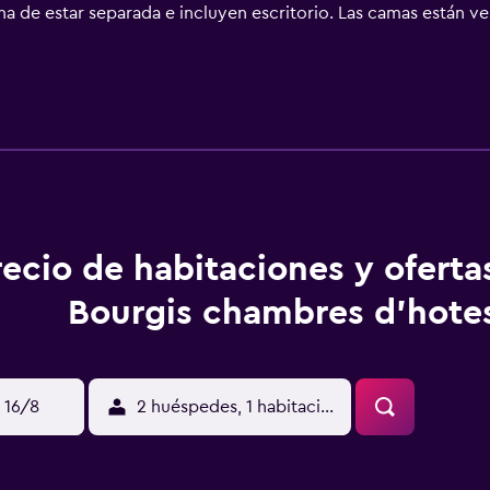
na de estar separada e incluyen escritorio. Las camas están 
 and breakfast de 4 estrellas, los alojamientos incluyen coci
uipados con ducha con cabezal de ducha tipo lluvia, artículo
 por la web gracias a nuestro acceso a Internet wifi gratis. 
e servicio de limpieza todos los días. Se pueden practicar las
ones o cerca del alojamiento (es posible que se aplique un reca
recio de habitaciones y oferta
Bourgis chambres d'hote
 16/8
2 huéspedes, 1 habitación