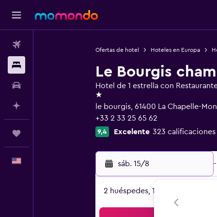
Vuelos
Ofertas de hotel
Hoteles en Europa
Ho
Alojamientos
Le Bourgis cham
Autos
Hotel de 1 estrella con Restaurant
1 estrella
Planifica con IA
le bourgis, 61400 La Chapelle-Mon
+33 2 33 25 65 62
Excelente
323 calificaciones
9,4
Trips
Español
sáb. 15/8
-
2 huéspedes, 1 habitación