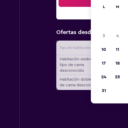
Bus
L
M
$112
Ofertas desde
/
Oferta má
3
4
Tipo de habitación
Proveedo
10
11
Habitación estándar,
17
18
tipo de cama
desconocido
24
25
Habitación doble, tipo
de cama desconocido
31