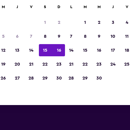
car
M
J
V
S
D
L
M
M
J
V
1
2
1
2
3
4
s barata de precio por noche
5
6
7
8
9
7
8
9
10
11
Comedor
r
Total noche
12
13
14
15
16
14
15
16
17
18
19
20
21
22
23
21
22
23
24
25
$112
Ver oferta
Fotos
26
27
28
29
30
28
29
30
$113
Ver oferta