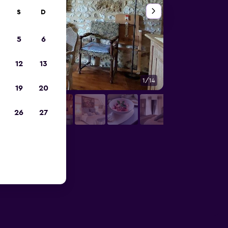
S
D
5
6
12
13
1/14
Comedor
19
20
26
27