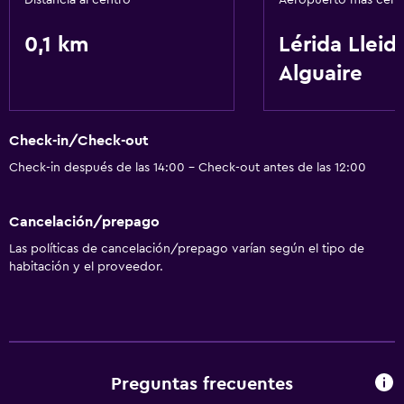
Distancia al centro
Aeropuerto más cer
Lavandería
0,1 km
Lérida Lleid
Alguaire
Actividades
Bicicletas
Check-in/Check-out
General
Check-in después de las 14:00 - Check-out antes de las 12:00
Espacio de almacenamiento
Cancelación/prepago
Servicios y facilidades
Las políticas de cancelación/prepago varían según el tipo de
Servicio de habitaciones
habitación y el proveedor.
Preguntas frecuentes