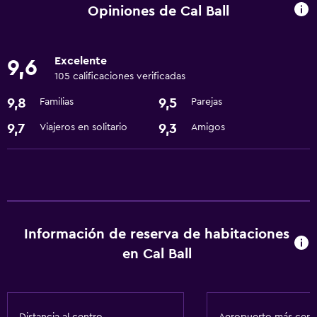
Cuidado de niños o guardería
Opiniones de Cal Ball
Servicios básicos
Excelente
9,6
Wifi gratis
105 calificaciones verificadas
Aire acondicionado
9,8
9,5
Familias
Parejas
Estacionamiento y transporte
9,7
9,3
Viajeros en solitario
Amigos
Traslado aeropuerto
Accesibilidad y adecuación
Ascensor
Información de reserva de habitaciones
Baño
en Cal Ball
Secador de pelo
Lavandería