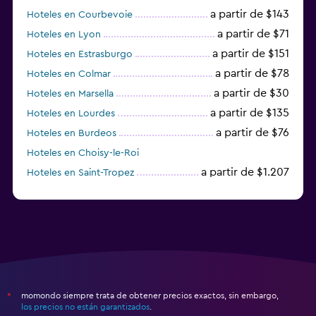
a partir de $143
Hoteles en Courbevoie
a partir de $71
Hoteles en Lyon
a partir de $151
Hoteles en Estrasburgo
a partir de $78
Hoteles en Colmar
a partir de $30
Hoteles en Marsella
a partir de $135
Hoteles en Lourdes
a partir de $76
Hoteles en Burdeos
Hoteles en Choisy-le-Roi
a partir de $1.207
Hoteles en Saint-Tropez
a partir de $68
Hoteles en Montpellier
momondo siempre trata de obtener precios exactos, sin embargo,
*
los precios no están garantizados
.